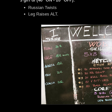
3 giri di (40" ON - 20" OFF):
Russian Twists
Leg Raises ALT.