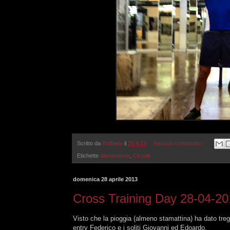
Scritto da
Raffaele
il
29.4.13
Nessun commento:
Etichette
allenamento
,
Circuiti
domenica 28 aprile 2013
Cross Training Day 28-04-2
Visto che la pioggia (almeno stamattina) ha dato tre
entry Federico e i soliti Giovanni ed Edoardo.