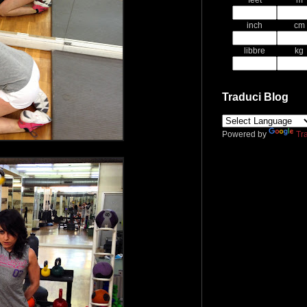
feet
m
inch
cm
libbre
kg
Traduci Blog
Powered by
Tr