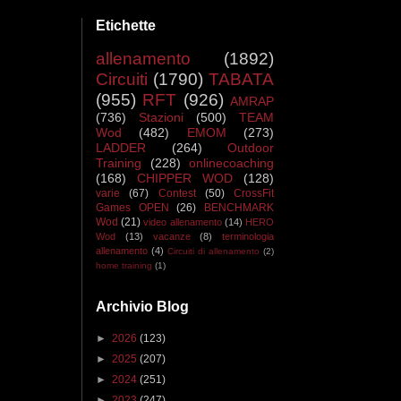
Etichette
allenamento
(1892)
Circuiti
(1790)
TABATA
(955)
RFT
(926)
AMRAP
(736)
Stazioni
(500)
TEAM
Wod
(482)
EMOM
(273)
LADDER
(264)
Outdoor
Training
(228)
onlinecoaching
(168)
CHIPPER WOD
(128)
varie
(67)
Contest
(50)
CrossFit
Games OPEN
(26)
BENCHMARK
Wod
(21)
video allenamento
(14)
HERO
Wod
(13)
vacanze
(8)
terminologia
allenamento
(4)
Circuiti di allenamento
(2)
home training
(1)
Archivio Blog
►
2026
(123)
►
2025
(207)
►
2024
(251)
►
2023
(247)