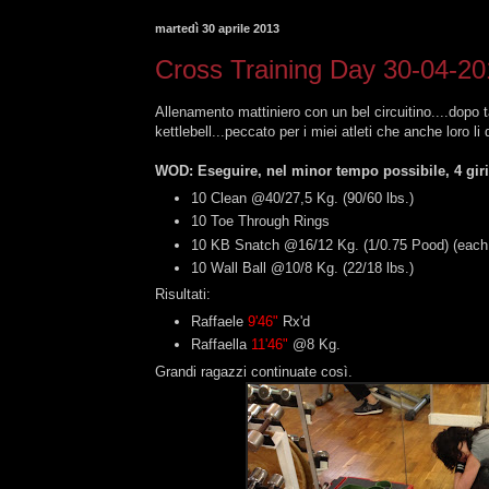
martedì 30 aprile 2013
Cross Training Day 30-04-2
Allenamento mattiniero con un bel circuitino....dopo t
kettlebell...peccato per i miei atleti che anche loro li
WOD: Eseguire, nel minor tempo possibile, 4 giri
10 Clean @40/27,5 Kg. (90/60 lbs.)
10 Toe Through Rings
10 KB Snatch @16/12 Kg. (1/0.75 Pood) (eac
10 Wall Ball @10/8 Kg. (22/18 lbs.)
Risultati:
Raffaele
9'46"
Rx'd
Raffaella
11'46"
@8 Kg.
Grandi ragazzi continuate così.