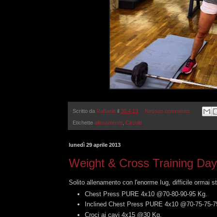
Scritto da
Raffaele
il
30.4.13
Nessun commento:
Etichette
allenamento
,
Circuiti
lunedì 29 aprile 2013
Weight & Cross Training Da
Solito allenamento con l'enorme Iug, difficile ormai sta
Chest Press PURE 4x10 @70-80-90-95 Kg.
Inclined Chest Press PURE 4x10 @70-75-75-7
Croci ai cavi 4x15 @30 Kg.