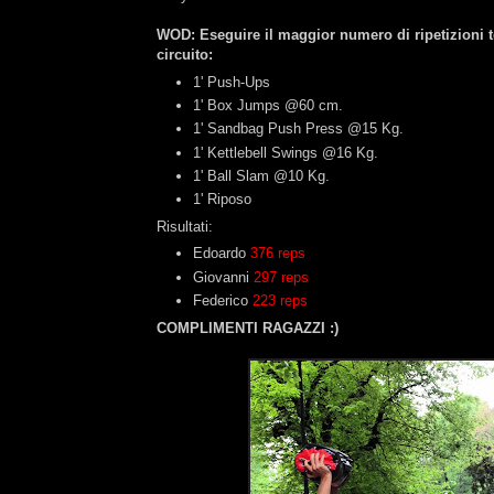
WOD: Eseguire il maggior numero di ripetizioni tot
circuito:
1' Push-Ups
1' Box Jumps @60 cm.
1' Sandbag Push Press @15 Kg.
1' Kettlebell Swings @16 Kg.
1' Ball Slam @10 Kg.
1' Riposo
Risultati:
Edoardo
376 reps
Giovanni
297 reps
Federico
223 reps
COMPLIMENTI RAGAZZI :)