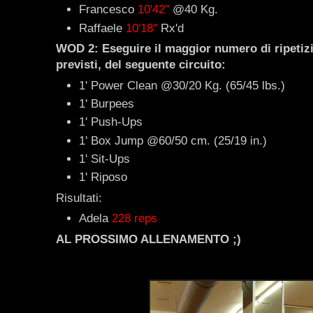
Francesco
10'42"
@40 Kg.
Raffaele
10'18"
Rx'd
WOD 2: Eseguire il maggior numero di ripetizion
previsti, del seguente circuito:
1' Power Clean @30/20 Kg. (65/45 lbs.)
1' Burpees
1' Push-Ups
1' Box Jump @60/50 cm. (25/19 in.)
1' Sit-Ups
1' Riposo
Risultati:
Adela
228 reps
AL PROSSIMO ALLENAMENTO ;)