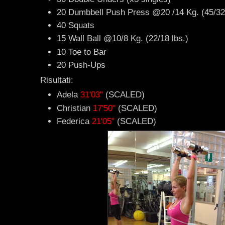
20 Dumbbell Push Press @20 /14 Kg. (45/32
40 Squats
15 Wall Ball @10/8 Kg. (22/18 lbs.)
10 Toe to Bar
20 Push-Ups
Risultati:
Adela
31'03"
(SCALED)
Christian
17'50"
(SCALED)
Federica
21'05"
(SCALED)