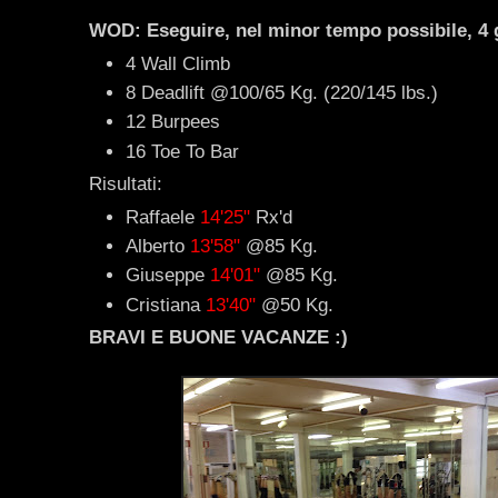
WOD: Eseguire, nel minor tempo possibile, 4 gi
4 Wall Climb
8 Deadlift @100/65 Kg. (220/145 lbs.)
12 Burpees
16 Toe To Bar
Risultati:
Raffaele
14'25"
Rx'd
Alberto
13'58"
@85 Kg.
Giuseppe
14'01"
@85 Kg.
Cristiana
13'40"
@50 Kg.
BRAVI E BUONE VACANZE :)