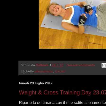
Scritto da
Raffaele
il
24.7.12
Nessun commento:
Etichette
allenamento
,
Circuiti
lunedì 23 luglio 2012
Weight & Cross Training Day 23-0
Riparte la settimana con il mio solito allenament