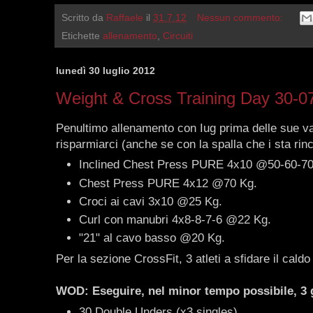
Scritto da
Raffaele
il
31.7.12
Nessun commento:
Etichette
allenamento
,
Circuiti
lunedì 30 luglio 2012
Weight & Cross Training Day 30-0
Penultimo allenamento con Iug prima delle sue 
risparmiarci (anche se con la spalla che i sta rin
Inclined Chest Press PURE 4x10 @50-60-7
Chest Press PURE 4x12 @70 Kg.
Croci ai cavi 3x10 @25 Kg.
Curl con manubri 4x8-8-7-6 @22 Kg.
"21" al cavo basso @20 Kg.
Per la sezione CrossFit, 3 atleti a sfidare il caldo 
WOD: Eseguire, nel minor tempo possibile, 3 g
30 Double Unders (x3 singles)