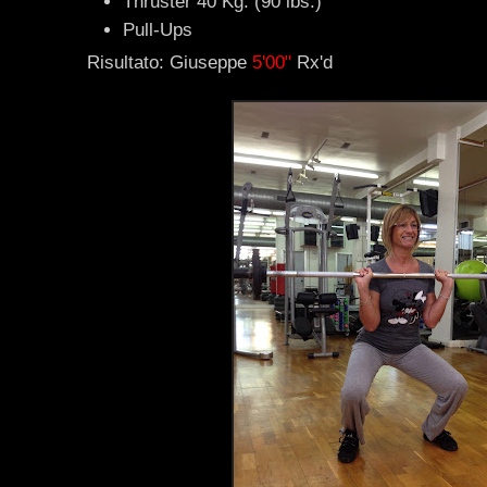
Thruster 40 Kg. (90 lbs.)
Pull-Ups
Risultato: Giuseppe
5'00"
Rx'd