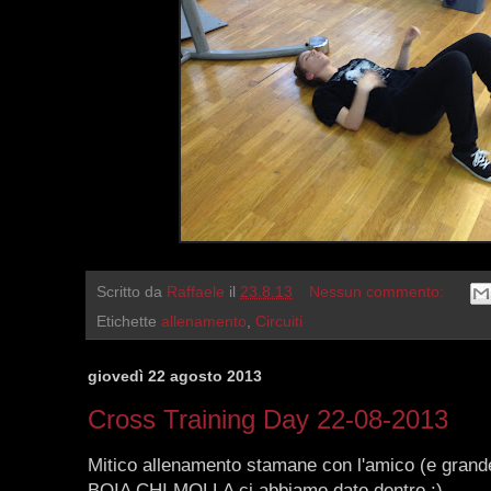
Scritto da
Raffaele
il
23.8.13
Nessun commento:
Etichette
allenamento
,
Circuiti
giovedì 22 agosto 2013
Cross Training Day 22-08-2013
Mitico allenamento stamane con l'amico (e grande 
BOIA CHI MOLLA ci abbiamo dato dentro :)