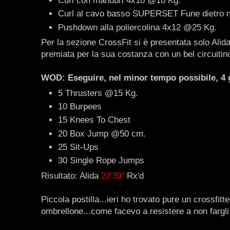
Curl con manubri 4x10 @16 Kg.
Curl al cavo basso SUPERSET Fune dietro 
Pushdown alla poliercolina 4x12
@25 Kg.
Per la sezione CrossFit si è presentata solo Alid
premiata per la sua costanza con un bel circuitino 
WOD: Eseguire, nel minor tempo possibile, 4 g
5 Thrusters @15 Kg.
10 Burpees
15 Knees To Chest
20 Box Jump @50 cm.
25 Sit-Ups
30 Single Rope Jumps
Risultato: Alida
22'39"
Rx'd
Piccola postilla...ieri ho trovato pure un crossfitte
ombrellone...come facevo a resistere a non fargli 