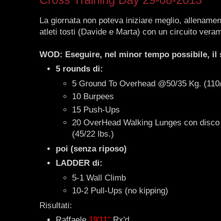
La giornata non poteva iniziare meglio, allename
atleti tosti (Davide e Marta) con un circuito veram
WOD: Eseguire, nel minor tempo possibile, il 
5 rounds di:
5 Ground To Overhead @50/35 Kg. (110/
10 Burpees
15 Push-Ups
20 OverHead Walking Lunges con disco
(45/22 lbs.)
poi (senza riposo)
LADDER di:
5-1 Wall Climb
10-2 Pull-Ups (no kipping)
Risultati:
Raffaele
19'11"
Rx'd