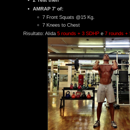
2' rest then
AMRAP 7' of:
7 Front Squats @15 Kg.
7 Knees to Chest
Risultato: Alida
5 rounds + 3 SDHP
e
7 rounds + 