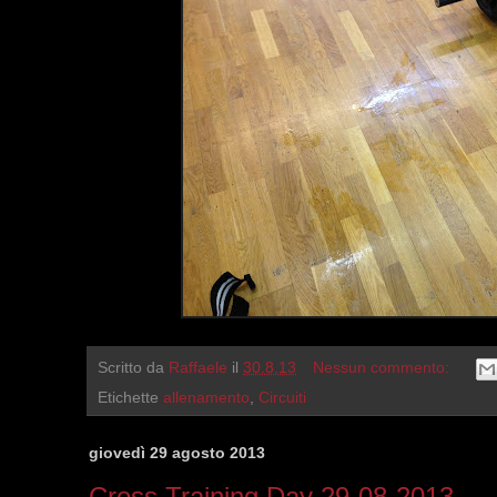
Scritto da
Raffaele
il
30.8.13
Nessun commento:
Etichette
allenamento
,
Circuiti
giovedì 29 agosto 2013
Cross Training Day 29-08-2013