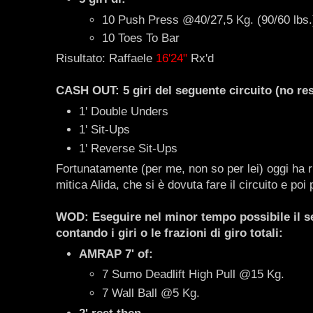
10 Push Press @40/27,5 Kg. (90/60 lbs.
10 Toes To Bar
Risultato: Raffaele
16'24"
Rx'd
CASH OUT: 5 giri del seguente circuito (no res
1' Double Unders
1' Sit-Ups
1' Reverse Sit-Ups
Fortunatamente (per me, non so per lei) oggi ha r
mitica Alida, che si è dovuta fare il circuito e poi 
WOD: Eseguire nel minor tempo possibile il se
contando i giri o le frazioni di giro totali:
AMRAP 7' of:
7 Sumo Deadlift High Pull @15 Kg.
7 Wall Ball @5 Kg.