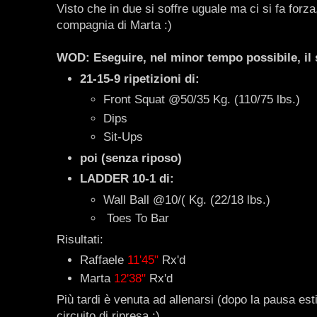
Visto che in due si soffre uguale ma ci si fa forz
compagnia di Marta :)
WOD: Eseguire, nel minor tempo possibile, il 
21-15-9 ripetizioni di:
Front Squat @50/35 Kg. (110/75 lbs.)
Dips
Sit-Ups
poi (senza riposo)
LADDER 10-1 di:
Wall Ball @10/( Kg. (22/18 lbs.)
Toes To Bar
Risultati:
Raffaele
11'45"
Rx'd
Marta
12'38"
Rx'd
Più tardi è venuta ad allenarsi (dopo la pausa es
circuito di ripresa :)