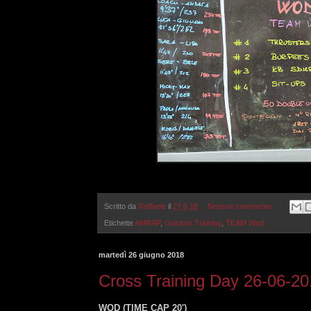
Scritto da
Raffaele
il
27.6.18
Nessun commento:
Etichette
AMRAP
,
Outdoor Training
,
TEAM Wod
martedì 26 giugno 2018
Cross Training Day 26-06-2
WOD (TIME CAP 20')