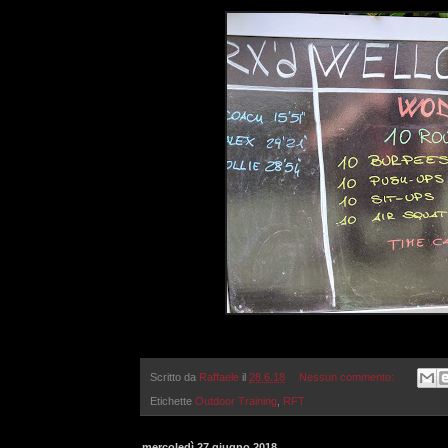
Scritto da
Raffaele
il
28.6.18
Nessun commento:
Etichette
Outdoor Training
,
RFT
mercoledì 27 giugno 2018