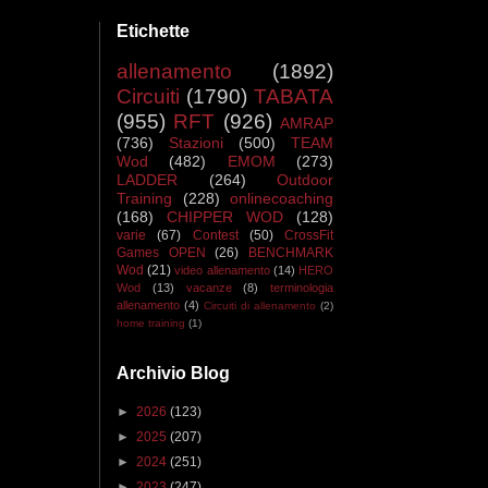
Etichette
allenamento
(1892)
Circuiti
(1790)
TABATA
(955)
RFT
(926)
AMRAP
(736)
Stazioni
(500)
TEAM
Wod
(482)
EMOM
(273)
LADDER
(264)
Outdoor
Training
(228)
onlinecoaching
(168)
CHIPPER WOD
(128)
varie
(67)
Contest
(50)
CrossFit
Games OPEN
(26)
BENCHMARK
Wod
(21)
video allenamento
(14)
HERO
Wod
(13)
vacanze
(8)
terminologia
allenamento
(4)
Circuiti di allenamento
(2)
home training
(1)
Archivio Blog
►
2026
(123)
►
2025
(207)
►
2024
(251)
►
2023
(247)