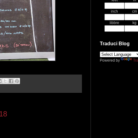
feet
m
inch
cm
libbre
kg
Traduci Blog
Powered by
Tr
018