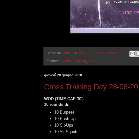
Scritto da
Raffaele
il
29.6.18
Nessun commento:
Etichette
Outdoor Training
,
RFT
giovedì 28 giugno 2018
Cross Training Day 28-06-2
WOD (TIME CAP 30')
10 rounds di:
10 Burpees
10 Push-Ups
10 Sit-Ups
10 Air Squats