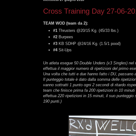
Cross Training Day 27-06-2
TEAM WOD (team da 2):
#1
Thrusters @20/15 Kg. (45/33 lbs.)
#2
Burpees
#3
KB SDHP @24/16 Kg. (1.5/1 pood)
#4
Sit-Ups
Un atleta esegue 50 Double Unders (x3 Singles) nel m
effettua il maggior numero di ripetizioni del primo es
Una volta che tutti e due hanno fatto i DU, passano 
Il punteggio totale è dato dalla somma delle ripetizioni
vanno sottratti 1 punto ogni 2 secondi di ritardo rispe
team che finisce prima fa 200 ripetizioni in 10 minuti
effettua 220 ripetizioni in 15 minuti, il suo punteggio 
190 punti.)