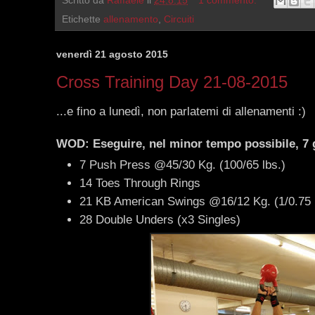
Scritto da
Raffaele
il
24.8.15
1 commento:
Etichette
allenamento
,
Circuiti
venerdì 21 agosto 2015
Cross Training Day 21-08-2015
...e fino a lunedì, non parlatemi di allenamenti :)
WOD: Eseguire, nel minor tempo possibile, 7 g
7 Push Press @45/30 Kg. (100/65 lbs.)
14 Toes Through Rings
21 KB American Swings @16/12 Kg. (1/0.75
28 Double Unders (x3 Singles)