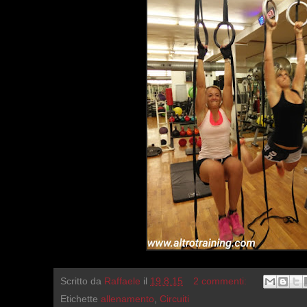
Scritto da
Raffaele
il
19.8.15
2 commenti:
Etichette
allenamento
,
Circuiti