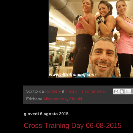
Scritto da
Raffaele
il
7.8.15
1 commento:
Etichette
allenamento
,
Circuiti
giovedì 6 agosto 2015
Cross Training Day 06-08-2015