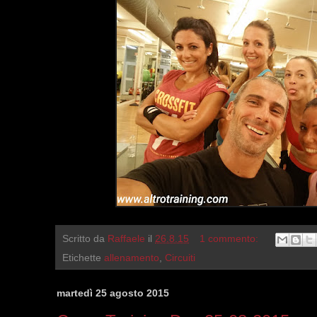
Scritto da
Raffaele
il
26.8.15
1 commento:
Etichette
allenamento
,
Circuiti
martedì 25 agosto 2015