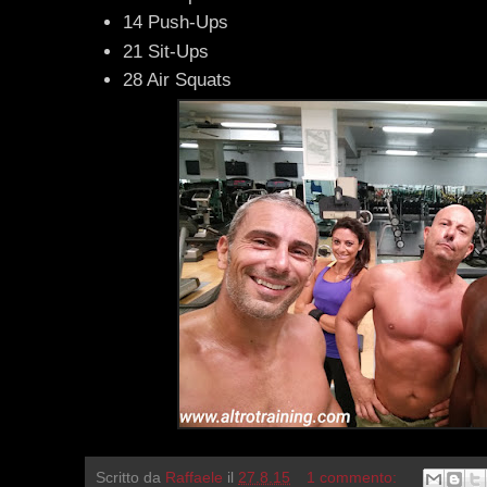
14 Push-Ups
21 Sit-Ups
28 Air Squats
Scritto da
Raffaele
il
27.8.15
1 commento: