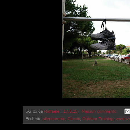
Scritto da
Raffaele
il
17.8.15
Nessun commento:
Etichette
allenamento
,
Circuiti
,
Outdoor Training
,
vacanz