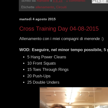
Scritto da
Raffaele
il
5.8.15
1 commento:
Etichette
allenamento
,
Circuiti
martedì 4 agosto 2015
Cross Training Day 04-08-2015
Allenamento con i miei compagni di merende :)
WOD: Eseguire, nel minor tempo possibile, 5 g
5 Hang Power Cleans
10 Front Squats
15 Toes Through Rings
20 Push-Ups
25 Double Unders