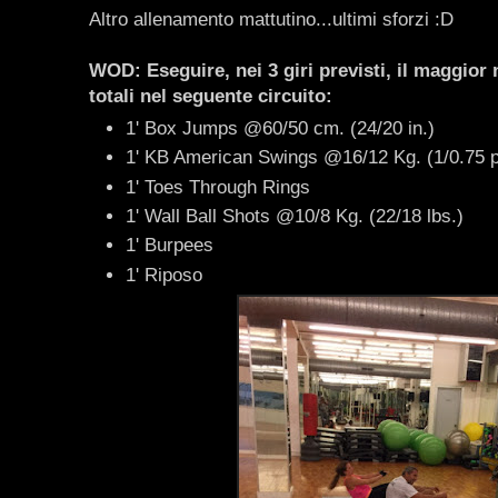
Altro allenamento mattutino...ultimi sforzi :D
WOD: Eseguire, nei 3 giri previsti, il maggior 
totali nel seguente circuito:
1' Box Jumps @60/50 cm. (24/20 in.)
1' KB American Swings @16/12 Kg. (1/0.75 
1' Toes Through Rings
1' Wall Ball Shots @10/8 Kg. (22/18 lbs.)
1' Burpees
1' Riposo