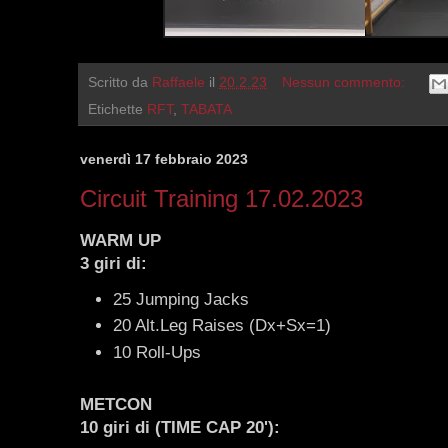
Scritto da
Raffaele
il
20.2.23
Nessun commento:
Etichette
RFT
,
TABATA
venerdì 17 febbraio 2023
Circuit Training 17.02.2023
WARM UP
3 giri di:
25 Jumping Jacks
20 Alt.Leg Raises (Dx+Sx=1)
10 Roll-Ups
METCON
10 giri di (TIME CAP 20'):