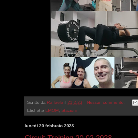
Scritto da
Raffaele
il
21.2.23
Nessun commento:
Etichette
EMOM
,
Stazioni
lunedì 20 febbraio 2023
Circuit Training 20.02.2023