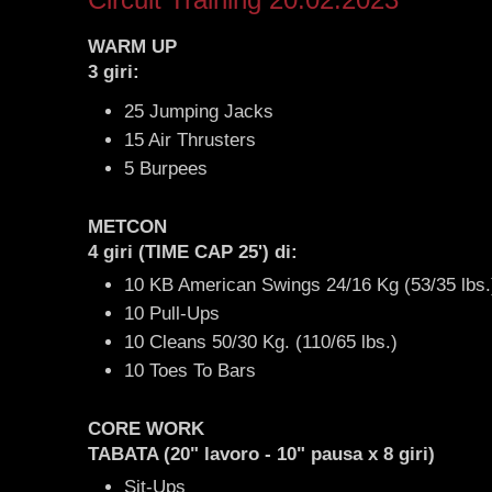
WARM UP
3 giri:
25 Jumping Jacks
15 Air Thrusters
5 Burpees
METCON
4 giri (TIME CAP 25') di:
10 KB American Swings 24/16 Kg (53/35 lbs
10 Pull-Ups
10 Cleans 50/30 Kg. (110/65 lbs.)
10 Toes To Bars
CORE WORK
TABATA (20" lavoro - 10" pausa x 8 giri)
Sit-Ups