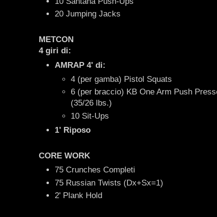
10 Santana Push-Ups
20 Jumping Jacks
METCON
4 giri di
:
AMRAP 4' di:
4 (per gamba) Pistol Squats
6 (per braccio) KB One Arm Push Pres
(35/26 lbs.)
10 Sit-Ups
1' Riposo
CORE WORK
75 Crunches Completi
75 Russian Twists (Dx+Sx=1)
2' Plank Hold