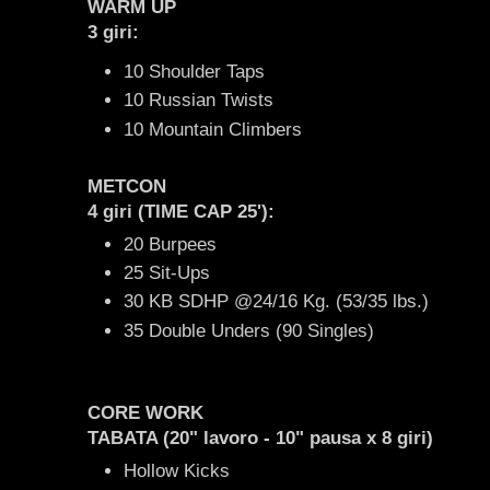
WARM UP
3 giri:
10 Shoulder Taps
10 Russian Twists
10 Mountain Climbers
METCON
4 giri (TIME CAP 25'):
20 Burpees
25 Sit-Ups
30 KB SDHP @24/16 Kg. (53/35 lbs.)
35 Double Unders (90 Singles)
CORE WORK
TABATA (20" lavoro - 10" pausa x 8 giri)
Hollow Kicks