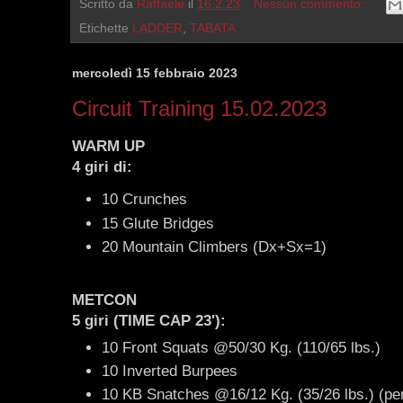
Scritto da
Raffaele
il
16.2.23
Nessun commento:
Etichette
LADDER
,
TABATA
mercoledì 15 febbraio 2023
Circuit Training 15.02.2023
WARM UP
4 giri di:
10 Crunches
15 Glute Bridges
20 Mountain Climbers (Dx+Sx=1)
METCON
5 giri (TIME CAP 23'):
10 Front Squats @50/30 Kg. (110/65 lbs.)
10 Inverted Burpees
10 KB Snatches @16/12 Kg. (35/26 lbs.) (pe