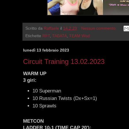
Scritto da
Raffaele
il
14.2.23
Nessun commento:
Etichette
RFT
,
TABATA
,
TEAM Wod
lunedì 13 febbraio 2023
Circuit Training 13.02.2023
WARM UP
3 giri:
10 Superman
10 Russian Twists (Dx+Sx=1)
10 Sprawls
METCON
LADDER 10-1 (TIME CAP 20'):