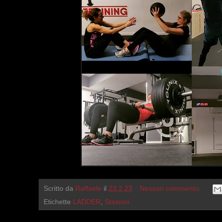
Scritto da
Raffaele
il
23.2.23
Nessun commento:
Etichette
LADDER
,
Stazioni