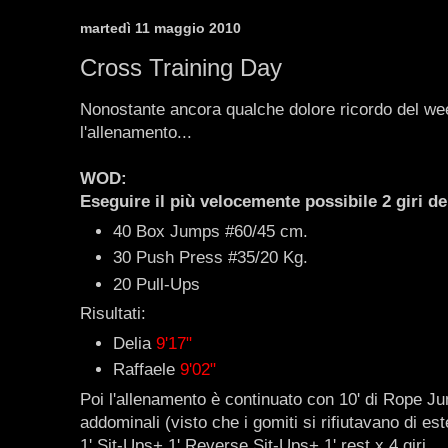
martedì 11 maggio 2010
Cross Training Day
Nonostante ancora qualche dolore ricordo del we
l'allenamento...
WOD:
Eseguire il più velocemente possibile 2 giri de
40 Box Jumps #60/45 cm.
30 Push Press #35/20 Kg.
20 Pull-Ups
Risultati:
Delia
9'17"
Raffaele
9'02"
Poi l'allenamento è continuato con 10' di Rope Ju
addominali (visto che i gomiti si rifiutavano di est
1' Sit-Ups+ 1' Reverse Sit-Ups+ 1' rest x 4 giri