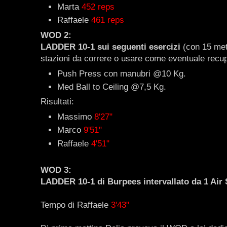
Marta
452 reps
Raffaele
461 reps
WOD 2:
LADDER 10-1 sui seguenti esercizi
(con 15 metr
stazioni da correre o usare come eventuale rec
Push Press con manubri @10 Kg.
Med Ball to Ceiling @7,5 Kg.
Risultati:
Massimo
8'27"
Marco
9'51"
Raffaele
4'51"
WOD 3:
LADDER 10-1 di Burpees intervallato da 1 Air 
Tempo di Raffaele
3'43"