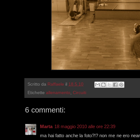
Scritto da
Raffaele
il
18.5.10
Etichette
allenamento
,
Circuiti
6 commenti:
Marta
18 maggio 2010 alle ore 22:39
ma hai fatto anche la foto?!? non me ne ero nea