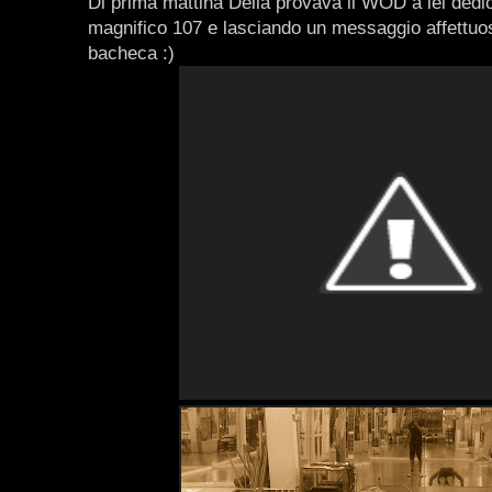
Di prima mattina Delia provava il WOD a lei dedi
magnifico 107 e lasciando un messaggio affettuo
bacheca :)