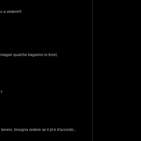
o a vedere!!!
 magari qualche bagarino lo trovi)
e?
 tenero, bisogna vedere se il pt è d'accordo...