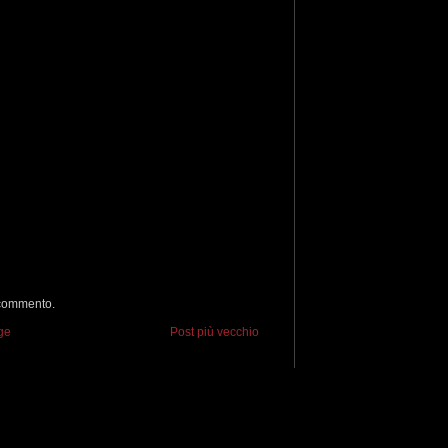
 commento.
ge
Post più vecchio