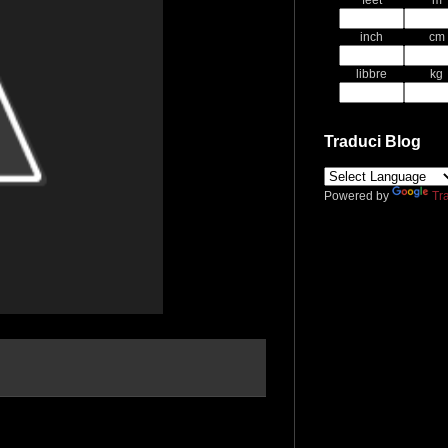
feet
m
inch
cm
libbre
kg
Traduci Blog
Powered by
Tr