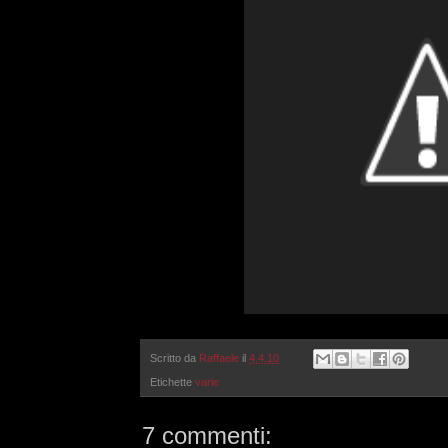
Scritto da
Raffaele
il
4.4.10
Etichette
varie
7 commenti: