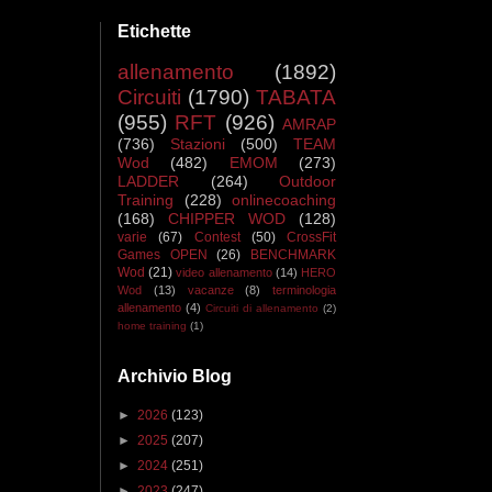
Etichette
allenamento
(1892)
Circuiti
(1790)
TABATA
(955)
RFT
(926)
AMRAP
(736)
Stazioni
(500)
TEAM
Wod
(482)
EMOM
(273)
LADDER
(264)
Outdoor
Training
(228)
onlinecoaching
(168)
CHIPPER WOD
(128)
varie
(67)
Contest
(50)
CrossFit
Games OPEN
(26)
BENCHMARK
Wod
(21)
video allenamento
(14)
HERO
Wod
(13)
vacanze
(8)
terminologia
allenamento
(4)
Circuiti di allenamento
(2)
home training
(1)
Archivio Blog
►
2026
(123)
►
2025
(207)
►
2024
(251)
►
2023
(247)