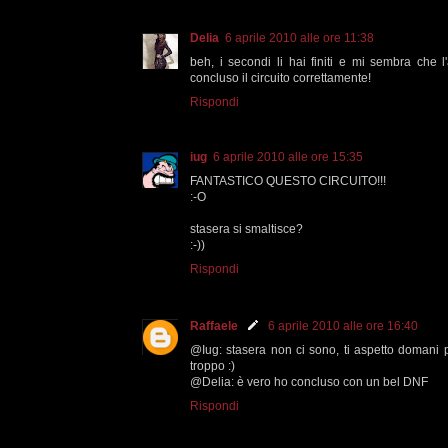
Delia
6 aprile 2010 alle ore 11:38
beh, i secondi li hai finiti e mi sembra che 
concluso il circuito correttamente!
Rispondi
iug
6 aprile 2010 alle ore 15:35
FANTASTICO QUESTO CIRCUITO!!!
:-O
stasera si smaltisce?
:-))
Rispondi
Raffaele
6 aprile 2010 alle ore 16:40
@Iug: stasera non ci sono, ti aspetto domani per
troppo :)
@Delia: è vero ho concluso con un bel DNF
Rispondi