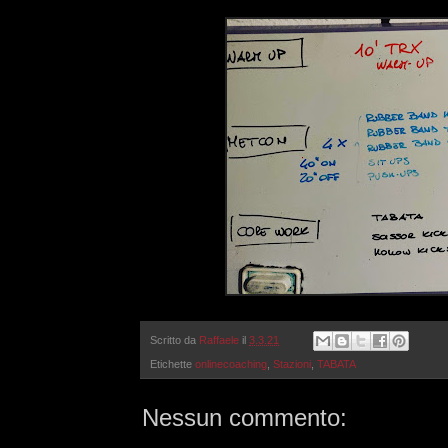
Scritto da
Raffaele
il
3.3.21
Etichette
onlinecoaching
,
Stazioni
,
TABATA
Nessun commento: