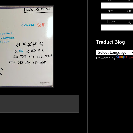
feet
m
inch
cm
libbre
kg
Traduci Blog
Powered by
Tr