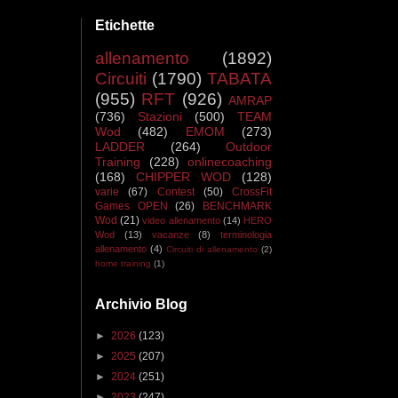
Etichette
allenamento
(1892)
Circuiti
(1790)
TABATA
(955)
RFT
(926)
AMRAP
(736)
Stazioni
(500)
TEAM
Wod
(482)
EMOM
(273)
LADDER
(264)
Outdoor
Training
(228)
onlinecoaching
(168)
CHIPPER WOD
(128)
varie
(67)
Contest
(50)
CrossFit
Games OPEN
(26)
BENCHMARK
Wod
(21)
video allenamento
(14)
HERO
Wod
(13)
vacanze
(8)
terminologia
allenamento
(4)
Circuiti di allenamento
(2)
home training
(1)
Archivio Blog
►
2026
(123)
►
2025
(207)
►
2024
(251)
►
2023
(247)