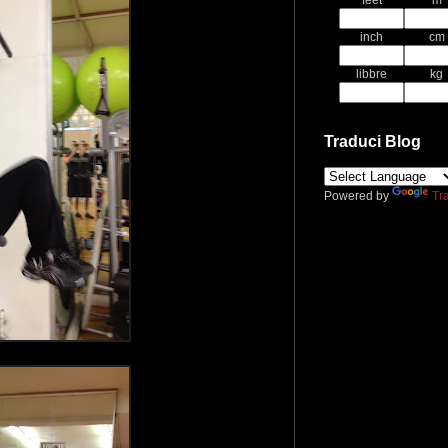
feet
m
inch
cm
libbre
kg
Traduci Blog
Powered by
Tr