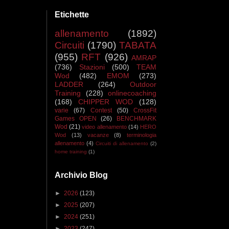
Etichette
allenamento
(1892)
Circuiti
(1790)
TABATA
(955)
RFT
(926)
AMRAP
(736)
Stazioni
(500)
TEAM
Wod
(482)
EMOM
(273)
LADDER
(264)
Outdoor
Training
(228)
onlinecoaching
(168)
CHIPPER WOD
(128)
varie
(67)
Contest
(50)
CrossFit
Games OPEN
(26)
BENCHMARK
Wod
(21)
video allenamento
(14)
HERO
Wod
(13)
vacanze
(8)
terminologia
allenamento
(4)
Circuiti di allenamento
(2)
home training
(1)
Archivio Blog
►
2026
(123)
►
2025
(207)
►
2024
(251)
►
2023
(247)