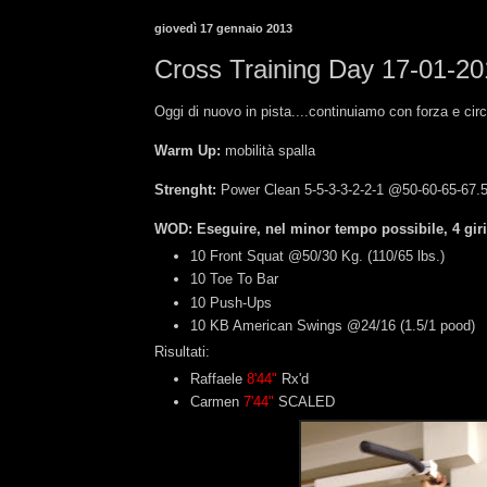
giovedì 17 gennaio 2013
Cross Training Day 17-01-2
Oggi di nuovo in pista....continuiamo con forza e c
Warm Up:
mobilità spalla
Strenght:
Power Clean 5-5-3-3-2-2-1 @50-60-65-67.5
WOD: Eseguire, nel minor tempo possibile, 4 giri
10 Front Squat @50/30 Kg. (110/65 lbs.)
10 Toe To Bar
10 Push-Ups
10 KB American Swings @24/16 (1.5/1 pood)
Risultati:
Raffaele
8'44"
Rx'd
Carmen
7'44"
SCALED