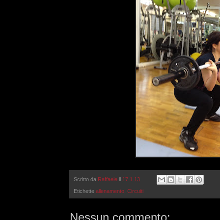
Scritto da
Raffaele
il
17.1.13
Etichette
allenamento
,
Circuiti
Nessun commento: