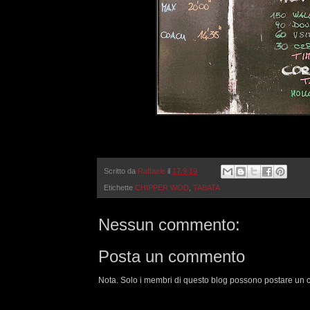
Scritto da
Raffaele
il
17.9.19
Etichette
CHIPPER WOD
,
TABATA
Nessun commento:
Posta un commento
Nota. Solo i membri di questo blog possono postare un