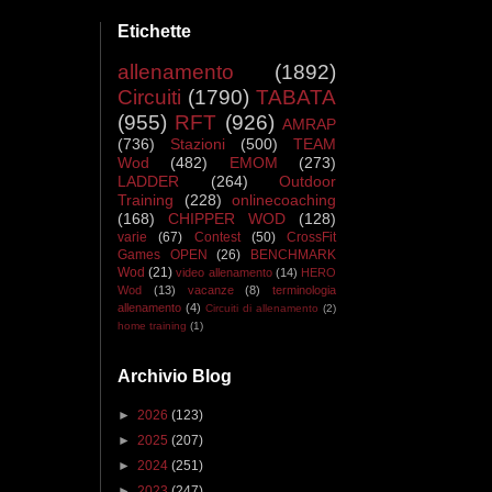
Etichette
allenamento
(1892)
Circuiti
(1790)
TABATA
(955)
RFT
(926)
AMRAP
(736)
Stazioni
(500)
TEAM
Wod
(482)
EMOM
(273)
LADDER
(264)
Outdoor
Training
(228)
onlinecoaching
(168)
CHIPPER WOD
(128)
varie
(67)
Contest
(50)
CrossFit
Games OPEN
(26)
BENCHMARK
Wod
(21)
video allenamento
(14)
HERO
Wod
(13)
vacanze
(8)
terminologia
allenamento
(4)
Circuiti di allenamento
(2)
home training
(1)
Archivio Blog
►
2026
(123)
►
2025
(207)
►
2024
(251)
►
2023
(247)