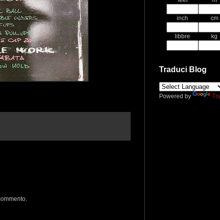
feet
m
inch
cm
libbre
kg
Traduci Blog
Powered by
Tr
 commento.