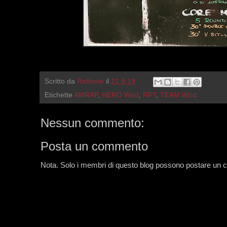
Scritto da
Raffaele
il
21.9.19
Etichette
AMRAP
,
HERO Wod
,
RFT
,
TEAM Wod
Nessun commento:
Posta un commento
Nota. Solo i membri di questo blog possono postare un