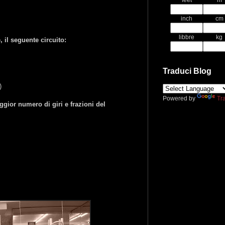
feet
m
inch
cm
libbre
kg
il seguente circuito:
Traduci Blog
)
Powered by
Tr
gior numero di giri e frazioni del