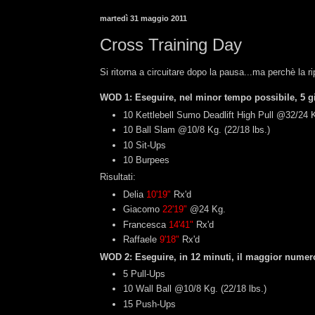
martedì 31 maggio 2011
Cross Training Day
Si ritorna a circuitare dopo la pausa...ma perchè la 
WOD 1: Eseguire, nel minor tempo possibile, 5 gir
10 Kettlebell Sumo Deadlift High Pull @32/24 K
10 Ball Slam @10/8 Kg. (22/18 lbs.)
10 Sit-Ups
10 Burpees
Risultati:
‎Delia
10'19"
Rx'd
Giacomo
22'19"
@24 Kg.
Francesca
14'41"
Rx'd
Raffaele
9'18"
Rx'd
WOD 2: Eseguire, in 12 minuti, il maggior numero 
5 Pull-Ups
10 Wall Ball @10/8 Kg. (22/18 lbs.)
15 Push-Ups