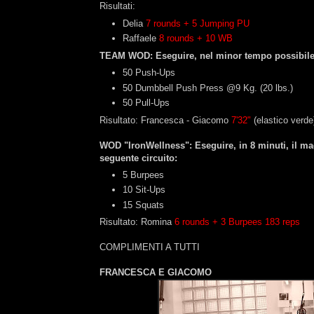
Risultati:
‎Delia
7 rounds + 5 Jumping PU
Raffaele
8 rounds + 10 WB
TEAM WOD: Eseguire, nel minor tempo possibile, 
50 Push-Ups
50 Dumbbell Push Press @9 Kg. (20 lbs.)
50 Pull-Ups
Risultato: Francesca - Giacomo
7'32"
(elastico verde
WOD "IronWellness": Eseguire, in 8 minuti, il mag
seguente circuito:
5 Burpees
10 Sit-Ups
15 Squats
Risultato: Romina
6 rounds + 3 Burpees 183 reps
COMPLIMENTI A TUTTI
FRANCESCA E GIACOMO