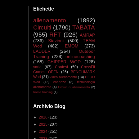
Etichette
allenamento
(1892)
Circuiti
(1790)
TABATA
(955)
RFT
(926)
AMRAP
(736)
Stazioni
(500)
TEAM
Wod
(482)
EMOM
(273)
LADDER
(264)
Outdoor
Training
(228)
onlinecoaching
(168)
CHIPPER WOD
(128)
varie
(67)
Contest
(50)
CrossFit
Games OPEN
(26)
BENCHMARK
Wod
(21)
video allenamento
(14)
HERO
Wod
(13)
vacanze
(8)
terminologia
allenamento
(4)
Circuiti di allenamento
(2)
home training
(1)
Archivio Blog
►
2026
(123)
►
2025
(207)
►
2024
(251)
►
2023
(247)