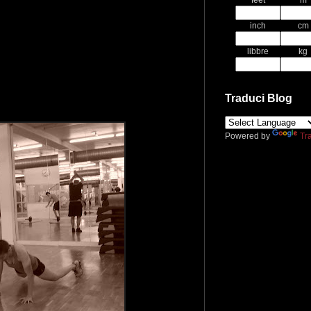
feet
m
inch
cm
libbre
kg
Traduci Blog
Powered by
Tr