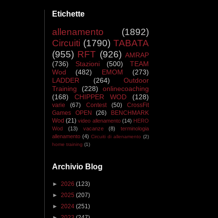
Etichette
allenamento
(1892)
Circuiti
(1790)
TABATA
(955)
RFT
(926)
AMRAP
(736)
Stazioni
(500)
TEAM
Wod
(482)
EMOM
(273)
LADDER
(264)
Outdoor
Training
(228)
onlinecoaching
(168)
CHIPPER WOD
(128)
varie
(67)
Contest
(50)
CrossFit
Games OPEN
(26)
BENCHMARK
Wod
(21)
video allenamento
(14)
HERO
Wod
(13)
vacanze
(8)
terminologia
allenamento
(4)
Circuiti di allenamento
(2)
home training
(1)
Archivio Blog
►
2026
(123)
►
2025
(207)
►
2024
(251)
►
2023
(247)