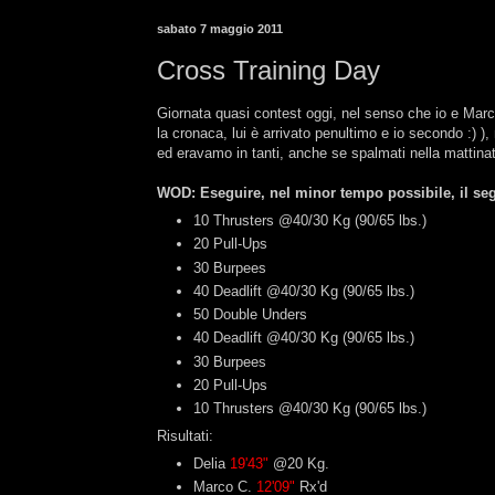
sabato 7 maggio 2011
Cross Training Day
Giornata quasi contest oggi, nel senso che io e Marc
la cronaca, lui è arrivato penultimo e io secondo :) ),
ed eravamo in tanti, anche se spalmati nella mattina
WOD: Eseguire, nel minor tempo possibile, il seg
10 Thrusters @40/30 Kg (90/65 lbs.)
20 Pull-Ups
30 Burpees
40 Deadlift @40/30 Kg (90/65 lbs.)
50 Double Unders
40 Deadlift @40/30 Kg (90/65 lbs.)
30 Burpees
20 Pull-Ups
10 Thrusters @40/30 Kg (90/65 lbs.)
Risultati:
Delia
19'43"
@20 Kg.
Marco C.
12'09"
Rx'd