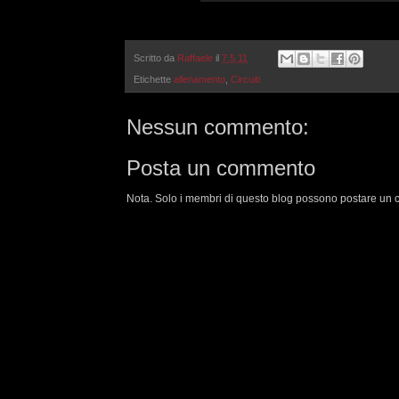
Scritto da
Raffaele
il
7.5.11
Etichette
allenamento
,
Circuiti
Nessun commento:
Posta un commento
Nota. Solo i membri di questo blog possono postare un