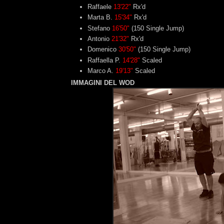
Raffaele
13'22"
Rx'd
Marta B.
15'34"
Rx'd
Stefano
16'50"
(150 Single Jump)
Antonio
21'32"
Rx'd
Domenico
30'50"
(150 Single Jump)
Raffaella P.
14'28"
Scaled
Marco A.
19'13"
Scaled
IMMAGINI DEL WOD