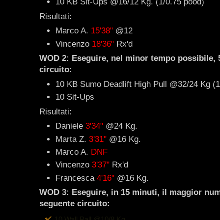
10 KB Sit-Ups @16/12 Kg. (1/0.75 pood)
Risultati:
Marco A.
15'38"
@12
Vincenzo
18'36"
Rx'd
WOD 2: Eseguire, nel minor tempo possibile, 5
circuito:
10 KB Sumo Deadlift High Pull @32/24 Kg (1
10 Sit-Ups
Risultati:
Daniele
3'34"
@24 Kg.
Marta Z.
3'31"
@16 Kg.
Marco A.
DNF
Vincenzo
3'37"
Rx'd
Francesca
4'16"
@16 Kg.
WOD 3: Eseguire, in 15 minuti, il maggior nume
seguente circuito:
10 Wall Ball @10/8 Kg.