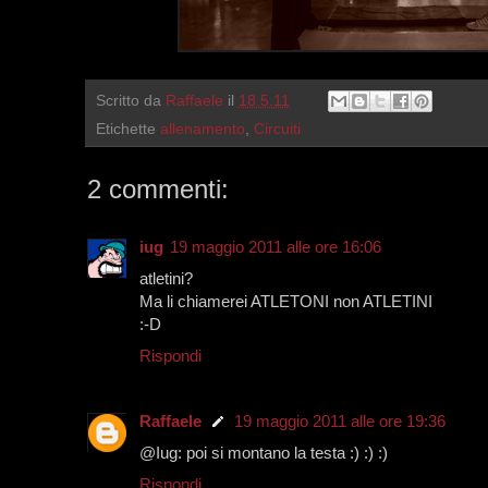
Scritto da
Raffaele
il
18.5.11
Etichette
allenamento
,
Circuiti
2 commenti:
iug
19 maggio 2011 alle ore 16:06
atletini?
Ma li chiamerei ATLETONI non ATLETINI
:-D
Rispondi
Raffaele
19 maggio 2011 alle ore 19:36
@Iug: poi si montano la testa :) :) :)
Rispondi