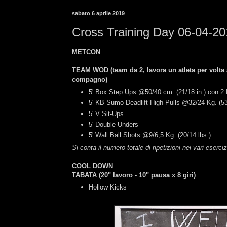
sabato 6 aprile 2019
Cross Training Day 06-04-2
METCON
TEAM WOD
(
team da 2, lavora un atleta per volta 
compagno
)
5' Box Step Ups @50/40 cm. (21/18 in.) con 2 
5' KB Sumo Deadlift High Pulls @32/24 Kg. (53
5' V Sit-Ups
5' Double Unders
5' Wall Ball Shots @9/6,5 Kg. (20/14 lbs.)
Si conta il numero totale di ripetizioni nei vari eserciz
COOL DOWN
TABATA (20" lavoro - 10" pausa x 8 giri)
Hollow Kicks