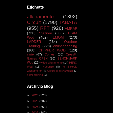
Etichette
allenamento
(1892)
Circuiti
(1790)
TABATA
(955)
RFT
(926)
AMRAP
(736)
Stazioni
(500)
TEAM
Wod
(482)
EMOM
(273)
LADDER
(264)
Outdoor
Training
(228)
onlinecoaching
(168)
CHIPPER WOD
(128)
varie
(67)
Contest
(50)
CrossFit
Games OPEN
(26)
BENCHMARK
Wod
(21)
video allenamento
(14)
HERO
Wod
(13)
vacanze
(8)
terminologia
allenamento
(4)
Circuiti di allenamento
(2)
home training
(1)
Archivio Blog
►
2026
(123)
►
2025
(207)
►
2024
(251)
►
2023
(247)