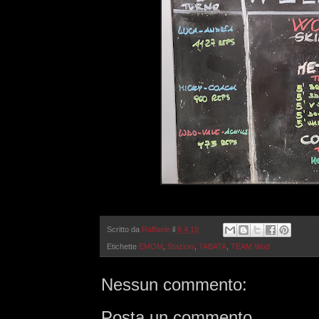
Scritto da
Raffaele
il
6.4.19
Etichette
EMOM
,
Stazioni
,
TABATA
,
TEAM Wod
Nessun commento:
Posta un commento