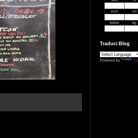
feet
m
inch
cm
libbre
kg
Traduci Blog
Powered by
Tr