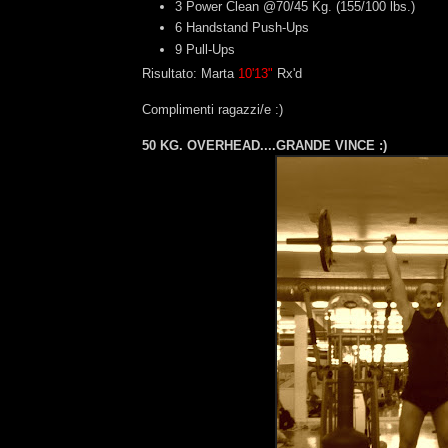
3 Power Clean @70/45 Kg. (155/100 lbs.)
6 Handstand Push-Ups
9 Pull-Ups
Risultato: Marta
10'13"
Rx'd
Complimenti ragazzi/e :)
50 KG. OVERHEAD....GRANDE VINCE :)