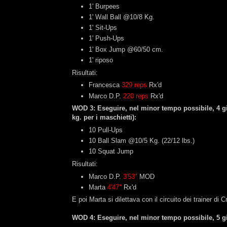
1' Burpees
1' Wall Ball @10/8 Kg.
1' Sit-Ups
1' Push-Ups
1' Box Jump @60/50 cm.
1' riposo
Risultati:
Francesca
329 reps
Rx'd
Marco D.P.
220 reps
Rx'd
WOD 3: Eseguire, nel minor tempo possibile, 4 gi
kg. per i maschietti):
10 Pull-Ups
10 Ball Slam @10/5 Kg. (22/12 lbs.)
10 Squat Jump
Risultati:
Marco D.P.
3'53"
MOD
Marta
4'47"
Rx'd
E poi Marta si dilettava con il circuito dei trainer di 
WOD 4: Eseguire, nel minor tempo possibile, 5 gir