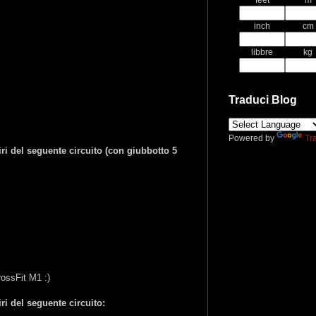
feet
m
inch
cm
libbre
kg
Traduci Blog
Powered by
Tr
ri del seguente circuito (con giubbotto 5
CrossFit M1 :)
i del seguente circuito: