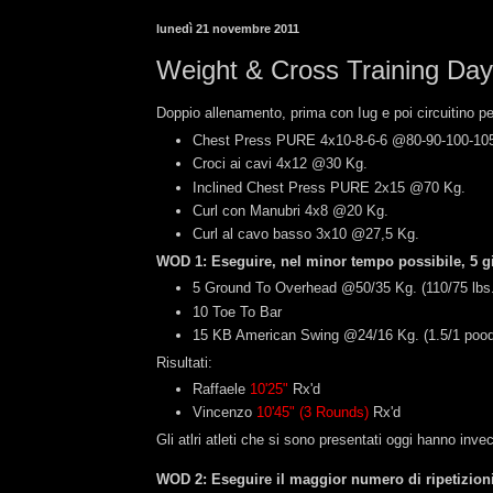
lunedì 21 novembre 2011
Weight & Cross Training Day
Doppio allenamento, prima con Iug e poi circuitino per
Chest Press PURE 4x10-8-6-6 @80-90-100-10
Croci ai cavi 4x12 @30 Kg.
Inclined Chest Press PURE 2x15 @70 Kg.
Curl con Manubri 4x8 @20 Kg.
Curl al cavo basso 3x10 @27,5 Kg.
WOD 1: Eseguire, nel minor tempo possibile, 5 gir
5 Ground To Overhead @50/35 Kg. (110/75 lbs.
10 Toe To Bar
15 KB American Swing @24/16 Kg. (1.5/1 pood
Risultati:
Raffaele
10'25"
Rx'd
Vincenzo
10'45" (3 Rounds)
Rx'd
Gli atlri atleti che si sono presentati oggi hanno inv
WOD 2: Eseguire il maggior numero di ripetizioni t