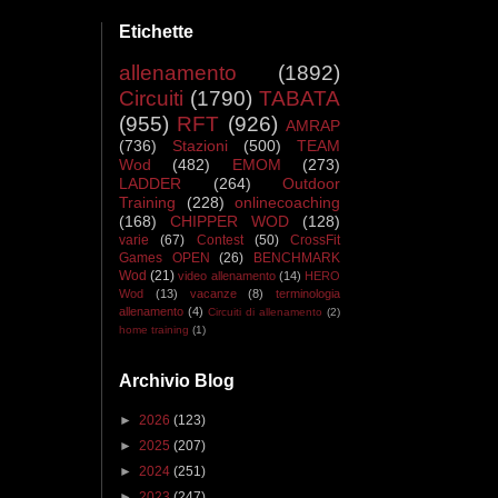
Etichette
allenamento
(1892)
Circuiti
(1790)
TABATA
(955)
RFT
(926)
AMRAP
(736)
Stazioni
(500)
TEAM
Wod
(482)
EMOM
(273)
LADDER
(264)
Outdoor
Training
(228)
onlinecoaching
(168)
CHIPPER WOD
(128)
varie
(67)
Contest
(50)
CrossFit
Games OPEN
(26)
BENCHMARK
Wod
(21)
video allenamento
(14)
HERO
Wod
(13)
vacanze
(8)
terminologia
allenamento
(4)
Circuiti di allenamento
(2)
home training
(1)
Archivio Blog
►
2026
(123)
►
2025
(207)
►
2024
(251)
►
2023
(247)