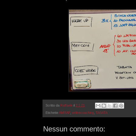
Scritto da
Raffaele
il
2.1.21
Etichette
AMRAP
,
onlinecoaching
,
TABATA
Nessun commento: