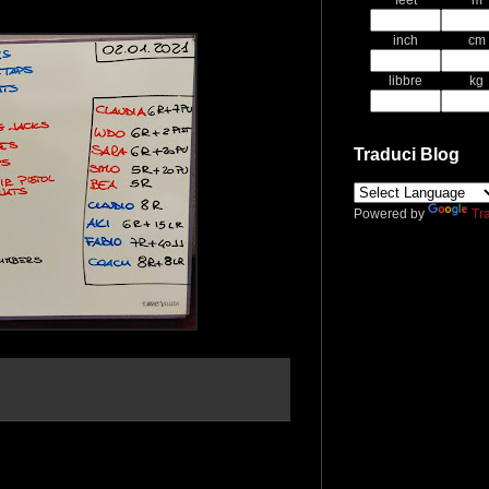
feet
m
inch
cm
libbre
kg
Traduci Blog
Powered by
Tr