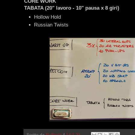
CORE WORK
TABATA (20" lavoro - 10" pausa x 8 giri)
Hollow Hold
Russian Twists
Scritto da
Raffaele
il
14.1.21