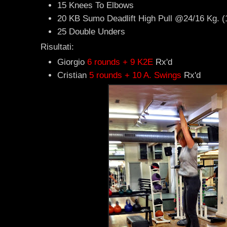
15 Knees To Elbows
20 KB Sumo Deadlift High Pull @24/16 Kg. (
25 Double Unders
Risultati:
Giorgio
6 rounds + 9 K2E
Rx'd
Cristian
5 rounds + 10 A. Swings
Rx'd