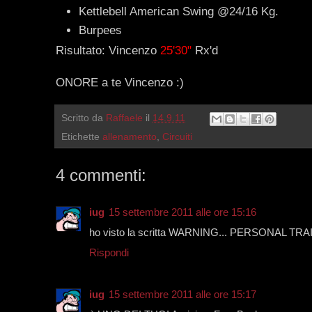
Kettlebell American Swing @24/16 Kg.
Burpees
Risultato: Vincenzo
25'30"
Rx'd
ONORE a te Vincenzo :)
Scritto da
Raffaele
il
14.9.11
Etichette
allenamento
,
Circuiti
4 commenti:
iug
15 settembre 2011 alle ore 15:16
ho visto la scritta WARNING... PERSONAL T
Rispondi
iug
15 settembre 2011 alle ore 15:17