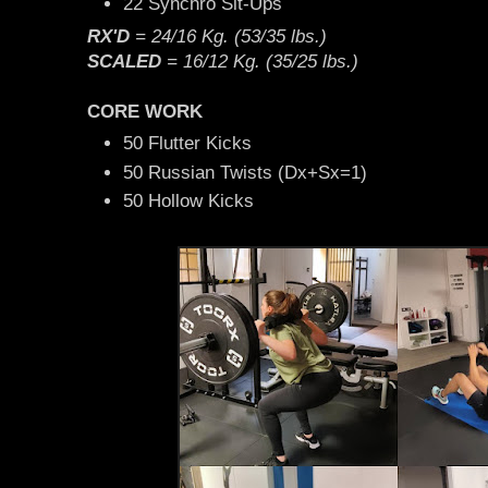
22 Synchro Sit-Ups
RX'D
= 24/16 Kg. (53/35 lbs.)
SCALED
=
16/12 Kg. (35/25 lbs.)
CORE WORK
50 Flutter Kicks
50 Russian Twists (Dx+Sx=1)
50 Hollow Kicks