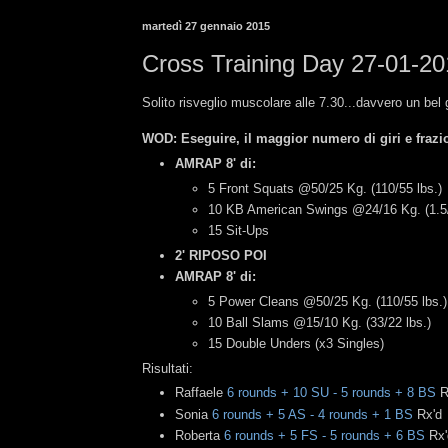
martedì 27 gennaio 2015
Cross Training Day 27-01-2
Solito risveglio muscolare alle 7.30...davvero un bel g
WOD: Eseguire, il maggior numero di giri e frazio
AMRAP 8' di:
5 Front Squats @50/25 Kg. (110/55 lbs.)
10 KB American Swings @24/16 Kg. (1.5
15 Sit-Ups
2' RIPOSO POI
AMRAP 8' di:
5 Power Cleans @50/25 Kg. (110/55 lbs.
10 Ball Slams @15/10 Kg. (33/22 lbs.)
15 Double Unders (x3 Singles)
Risultati:
Raffaele
6 rounds + 10 SU - 5 rounds + 8 BS
R
Sonia
6 rounds + 5 AS - 4 rounds + 1 BS
Rx'd
Roberta
6 rounds + 5 FS - 5 rounds + 6 BS
Rx