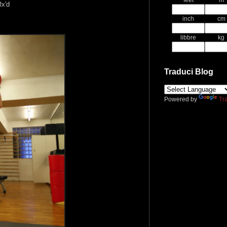
feet
m
x'd
d
inch
cm
libbre
kg
Traduci Blog
Powered by
Tr