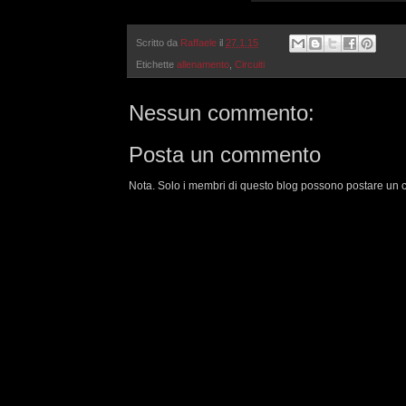
Scritto da
Raffaele
il
27.1.15
Etichette
allenamento
,
Circuiti
Nessun commento:
Posta un commento
Nota. Solo i membri di questo blog possono postare un