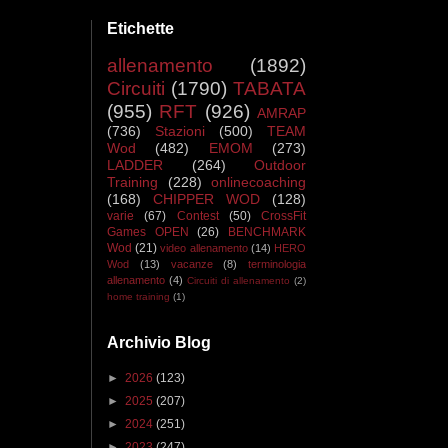
Etichette
allenamento
(1892)
Circuiti
(1790)
TABATA
(955)
RFT
(926)
AMRAP
(736)
Stazioni
(500)
TEAM
Wod
(482)
EMOM
(273)
LADDER
(264)
Outdoor
Training
(228)
onlinecoaching
(168)
CHIPPER WOD
(128)
varie
(67)
Contest
(50)
CrossFit
Games OPEN
(26)
BENCHMARK
Wod
(21)
video allenamento
(14)
HERO
Wod
(13)
vacanze
(8)
terminologia
allenamento
(4)
Circuiti di allenamento
(2)
home training
(1)
Archivio Blog
►
2026
(123)
►
2025
(207)
►
2024
(251)
►
2023
(247)