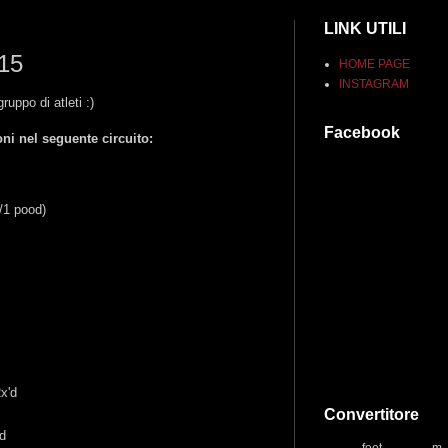
LINK UTILI
015
HOME PAGE
INSTAGRAM
ruppo di atleti :)
Facebook
ni nel seguente circuito:
/1 pood)
)
x'd
Convertitore
'd