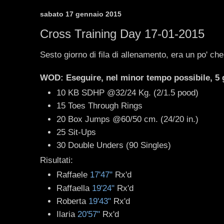
sabato 17 gennaio 2015
Cross Training Day 17-01-2015
Sesto giorno di fila di allenamento, era un po' che
WOD: Eseguire, nel minor tempo possibile, 5 g
10 KB SDHP @32/24 Kg. (2/1.5 pood)
15 Toes Through Rings
20 Box Jumps @60/50 cm. (24/20 in.)
25 Sit-Ups
30 Double Unders (90 Singles)
Risultati:
Raffaele
17'47"
Rx'd
Raffaella
19'24"
Rx'd
Roberta
19'43"
Rx'd
Ilaria
20'57"
Rx'd