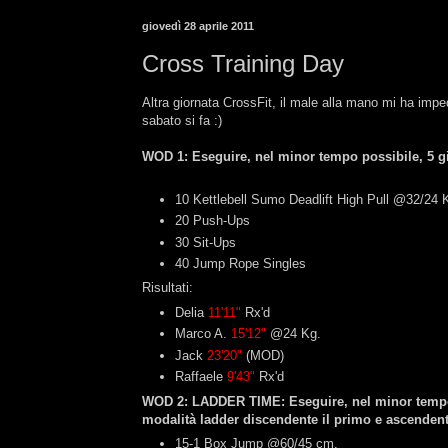
giovedì 28 aprile 2011
Cross Training Day
Altra giornata CrossFit, il male alla mano mi ha imp
sabato si fa :)
WOD 1: Eseguire, nel minor tempo possibile, 5 gir
10 Kettlebell Sumo Deadlift High Pull @32/24 K
20 Push-Ups
30 Sit-Ups
40 Jump Rope Singles
Risultati:
Delia
11'11"
Rx'd
Marco A.
15'12"
@24 Kg.
Jack
23'20"
(MOD)
Raffaele
9'43"
Rx'd
WOD 2: LADDER TIME: Eseguire, nel minor tempo p
modalità ladder discendente il primo e ascendent
15-1 Box Jump @60/45 cm.