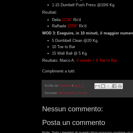
1-15 Dumbell Push Press @10/6 Kg.
Risultati:
Delia
12'36"
Rx'd
Raffaele
10'59"
Rx'd
WOD 3: Eseguire, in 10 minuti, il maggior numero 
5 Dumbbell Clean @20 Kg.
10 Toe to Bar
15 Wall Ball @ 5 Kg.
Risultato: Marco A.
3 rounds + 8 Toe to Bar
Complimenti a tutti
Scritto da
Raffaele
il
28.4.11
Etichette
allenamento
,
Circuiti
Nessun commento:
Posta un commento
Nota. Solo i membri di questo blog possono postare un