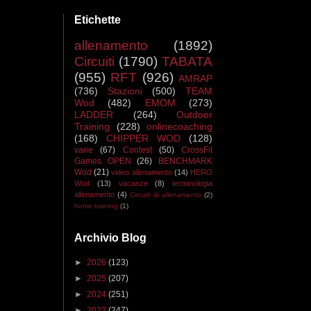
Etichette
allenamento
(1892)
Circuiti
(1790)
TABATA
(955)
RFT
(926)
AMRAP
(736)
Stazioni
(500)
TEAM
Wod
(482)
EMOM
(273)
LADDER
(264)
Outdoor
Training
(228)
onlinecoaching
(168)
CHIPPER WOD
(128)
varie
(67)
Contest
(50)
CrossFit
Games OPEN
(26)
BENCHMARK
Wod
(21)
video allenamento
(14)
HERO
Wod
(13)
vacanze
(8)
terminologia
allenamento
(4)
Circuiti di allenamento
(2)
home training
(1)
Archivio Blog
►
2026
(123)
►
2025
(207)
►
2024
(251)
►
2023
(247)