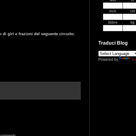
feet
m
inch
cm
libbre
kg
di giri e frazioni del seguente circuito:
Traduci Blog
Powered by
Tr
 commento.