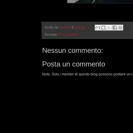
Scritto da
Raffaele
il
23.6.23
Etichette
RFT
,
Stazioni
Nessun commento:
Posta un commento
Nota. Solo i membri di questo blog possono postare un