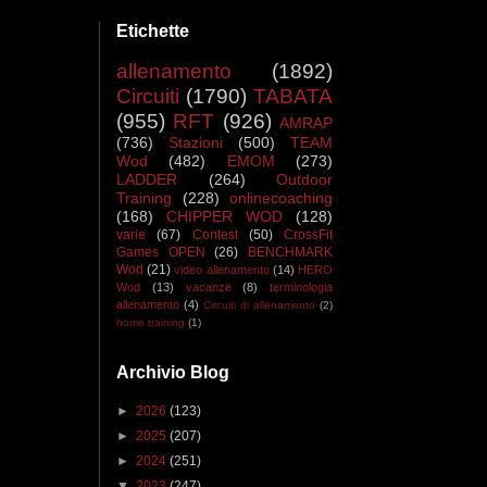
Etichette
allenamento
(1892)
Circuiti
(1790)
TABATA
(955)
RFT
(926)
AMRAP
(736)
Stazioni
(500)
TEAM
Wod
(482)
EMOM
(273)
LADDER
(264)
Outdoor
Training
(228)
onlinecoaching
(168)
CHIPPER WOD
(128)
varie
(67)
Contest
(50)
CrossFit
Games OPEN
(26)
BENCHMARK
Wod
(21)
video allenamento
(14)
HERO
Wod
(13)
vacanze
(8)
terminologia
allenamento
(4)
Circuiti di allenamento
(2)
home training
(1)
Archivio Blog
►
2026
(123)
►
2025
(207)
►
2024
(251)
▼
2023
(247)