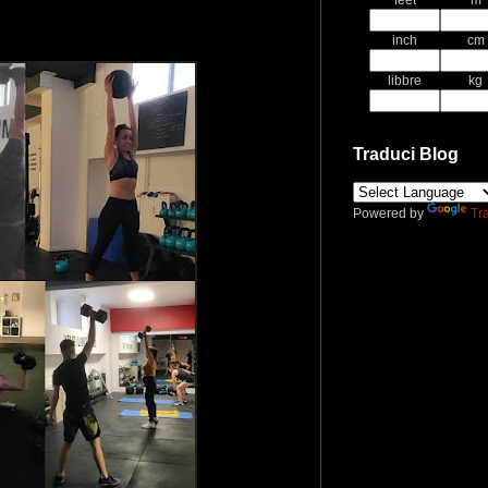
feet
m
inch
cm
libbre
kg
Traduci Blog
Powered by
Tr