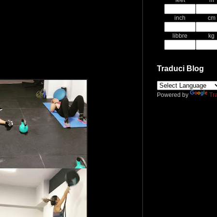
feet
m
inch
cm
libbre
kg
Traduci Blog
Powered by
Tr