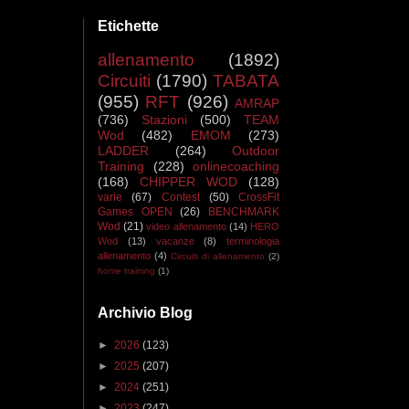
Etichette
allenamento
(1892)
Circuiti
(1790)
TABATA
(955)
RFT
(926)
AMRAP
(736)
Stazioni
(500)
TEAM
Wod
(482)
EMOM
(273)
LADDER
(264)
Outdoor
Training
(228)
onlinecoaching
(168)
CHIPPER WOD
(128)
varie
(67)
Contest
(50)
CrossFit
Games OPEN
(26)
BENCHMARK
Wod
(21)
video allenamento
(14)
HERO
Wod
(13)
vacanze
(8)
terminologia
allenamento
(4)
Circuiti di allenamento
(2)
home training
(1)
Archivio Blog
►
2026
(123)
►
2025
(207)
►
2024
(251)
►
2023
(247)