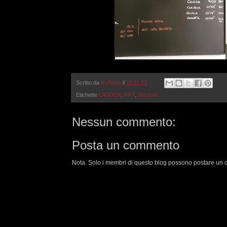
Scritto da
Raffaele
il
18.11.22
Etichette
LADDER
,
RFT
,
Stazioni
Nessun commento:
Posta un commento
Nota. Solo i membri di questo blog possono postare un