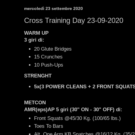
mercoledì 23 settembre 2020
Cross Training Day 23-09-2020
WARM UP
3 giri di:
20 Glute Bridges
15 Crunches
10 Push-Ups
STRENGHT
5x(3 POWER CLEANS + 2 FRONT SQUATS
METCON
AMR(eps)AP
5 giri
(30" ON - 30" OFF)
di:
Front Squats @45/30 Kg. (100/65 lbs.)
Toes To Bars
Alt. One Arm KB Snatches @16/12 Kg. (35/25