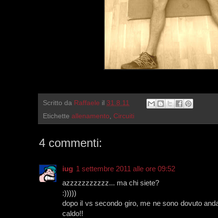
Scritto da
Raffaele
il
31.8.11
Etichette
allenamento
,
Circuiti
4 commenti:
iug
1 settembre 2011 alle ore 09:52
azzzzzzzzzzz... ma chi siete?
:)))))
dopo il vs secondo giro, me ne sono dovuto a
caldo!!