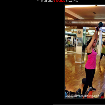
Marilena
6 rounds
@12 Kg.