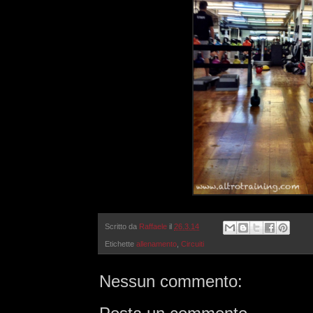
Scritto da
Raffaele
il
26.3.14
Etichette
allenamento
,
Circuiti
Nessun commento: