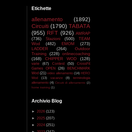
Etichette
allenamento
(1892)
Circuiti
(1790)
TABATA
(955)
RFT
(926)
AMRAP
(736)
Stazioni
(500)
TEAM
Wod
(482)
EMOM
(273)
LADDER
(264)
Outdoor
Training
(228)
onlinecoaching
(168)
CHIPPER WOD
(128)
varie
(67)
Contest
(50)
CrossFit
Games OPEN
(26)
BENCHMARK
Wod
(21)
video allenamento
(14)
HERO
Wod
(13)
vacanze
(8)
terminologia
allenamento
(4)
Circuiti di allenamento
(2)
home training
(1)
Archivio Blog
►
2026
(123)
►
2025
(207)
►
2024
(251)
►
2023
(247)