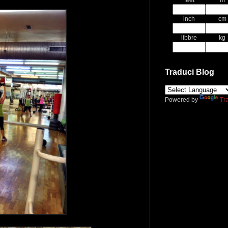
feet
m
inch
cm
libbre
kg
Traduci Blog
Powered by
Tr