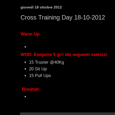
giovedì 18 ottobre 2012
Cross Training Day 18-10-2012
Una vocina mi aveva detto . . . . statti a casa ....
Warm Up:
1000 metri Run
WOD: Eseguire 5 giri dei seguenti esercizi:
15 Truster @40Kg
20 Sit Up
15 Pull Ups
Risultati:
Antonio: 30' ....
. . . e va beh ero un po stanco!!!
:-)