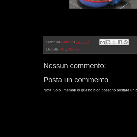
Scritto da
Raffaele
il
16.12.23
Etichette
RFT
,
Stazioni
Nessun commento:
Posta un commento
Nota. Solo i membri di questo blog possono postare un