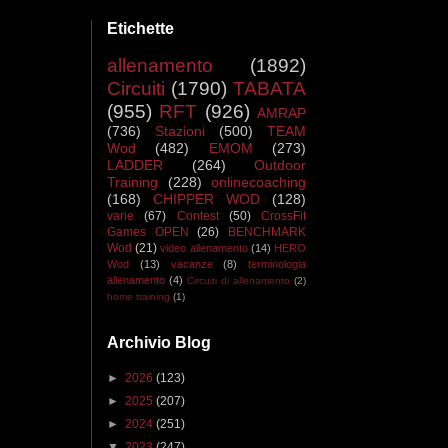
Etichette
allenamento
(1892)
Circuiti
(1790)
TABATA
(955)
RFT
(926)
AMRAP
(736)
Stazioni
(500)
TEAM
Wod
(482)
EMOM
(273)
LADDER
(264)
Outdoor
Training
(228)
onlinecoaching
(168)
CHIPPER WOD
(128)
varie
(67)
Contest
(50)
CrossFit
Games OPEN
(26)
BENCHMARK
Wod
(21)
video allenamento
(14)
HERO
Wod
(13)
vacanze
(8)
terminologia
allenamento
(4)
Circuiti di allenamento
(2)
home training
(1)
Archivio Blog
►
2026
(123)
►
2025
(207)
►
2024
(251)
▼
2023
(247)