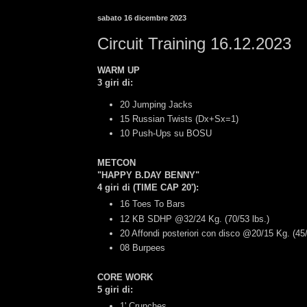
sabato 16 dicembre 2023
Circuit Training 16.12.2023
WARM UP
3 giri di:
20 Jumping Jacks
15 Russian Twists (Dx+Sx=1)
10 Push-Ups su BOSU
METCON
"HAPPY B.DAY BENNY"
4 giri di (TIME CAP 20')
:
16 Toes To Bars
12 KB SDHP @32/24 Kg. (70/53 lbs.)
20 Affondi posteriori con disco @20/15 Kg. (45/
08 Burpees
CORE WORK
5 giri di:
1' Crunches