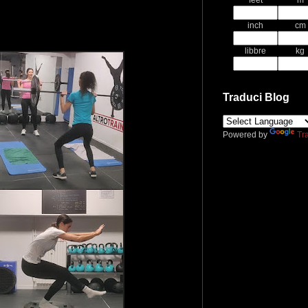
feet
m
inch
cm
libbre
kg
Traduci Blog
Powered by
Tr