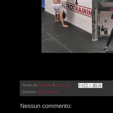
Scritto da
Raffaele
il
22.12.23
Etichette
RFT
,
Stazioni
Nessun commento: