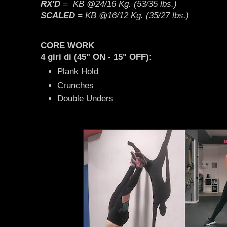
RX'D
= KB @24/16 Kg. (53/35 lbs.)
SCALED
= KB @16/12 Kg. (35/27 lbs.)
CORE WORK
4 giri di (45" ON - 15" OFF):
Plank Hold
Crunches
Double Unders