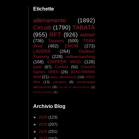
Etichette
allenamento
(1892)
Circuiti
(1790)
TABATA
(955)
RFT
(926)
AMRAP
(736)
Stazioni
(500)
TEAM
Wod
(482)
EMOM
(273)
LADDER
(264)
Outdoor
Training
(228)
onlinecoaching
(168)
CHIPPER WOD
(128)
varie
(67)
Contest
(50)
CrossFit
Games OPEN
(26)
BENCHMARK
Wod
(21)
video allenamento
(14)
HERO
Wod
(13)
vacanze
(8)
terminologia
allenamento
(4)
Circuiti di allenamento
(2)
home training
(1)
Archivio Blog
►
2026
(123)
►
2025
(207)
►
2024
(251)
▼
2023
(247)