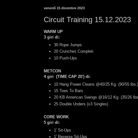
venerdì 15 dicembre 2023
Circuit Training 15.12.2023
WARM UP
3 giri di:
30 Rope Jumps
20 Crunches Completi
10 Push-Ups
METCON
4 giri (TIME CAP 20') di:
10 Hang Power Cleans @40/25 Kg. (90/55 lbs.
15 Toes To Bars
20 KB American Swings @16/12 Kg. (35/26 lb
25 Double Unders (x3 Singles)
CORE WORK
5 giri di:
1' Sit-Ups
1' Reverse Sit-Ups