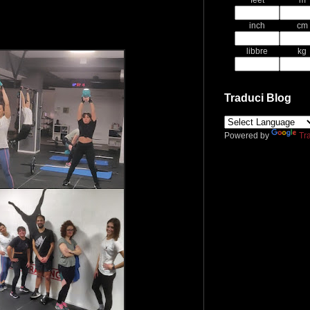
feet
m
inch
cm
libbre
kg
Traduci Blog
Powered by
Tr