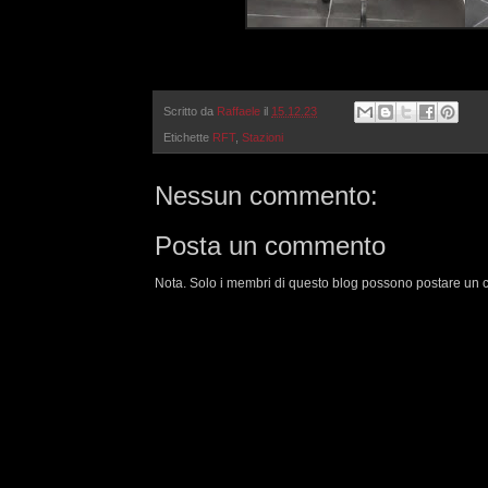
Scritto da
Raffaele
il
15.12.23
Etichette
RFT
,
Stazioni
Nessun commento:
Posta un commento
Nota. Solo i membri di questo blog possono postare un