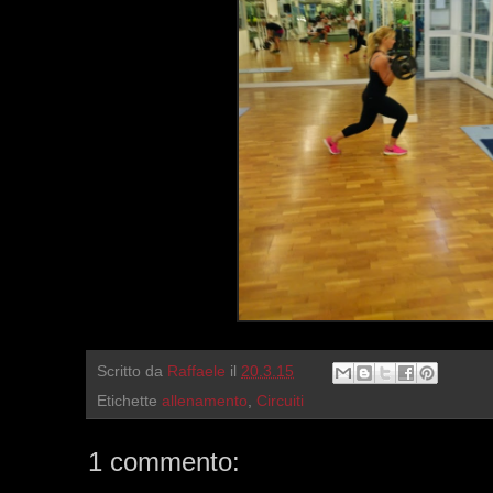
Scritto da
Raffaele
il
20.3.15
Etichette
allenamento
,
Circuiti
1 commento: