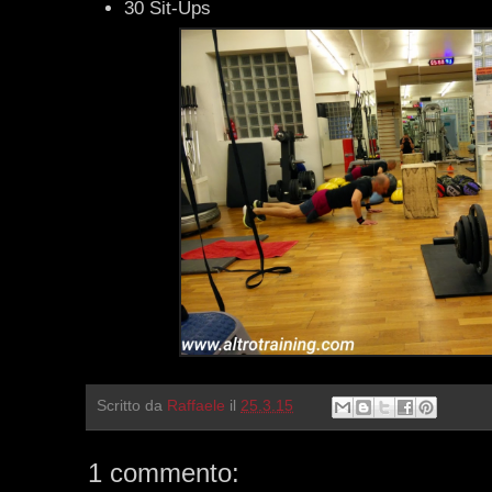
30 Sit-Ups
Scritto da
Raffaele
il
25.3.15
1 commento: