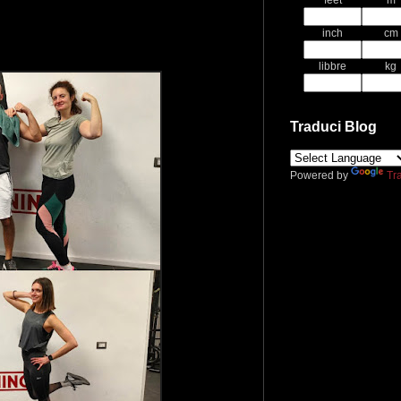
feet
m
inch
cm
libbre
kg
Traduci Blog
Powered by
Tr