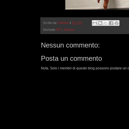
Scritto da
Raffaele
il
20.2.25
Etichette
RFT
,
Stazioni
Nessun commento:
Posta un commento
Nota. Solo i membri di questo blog possono postare un