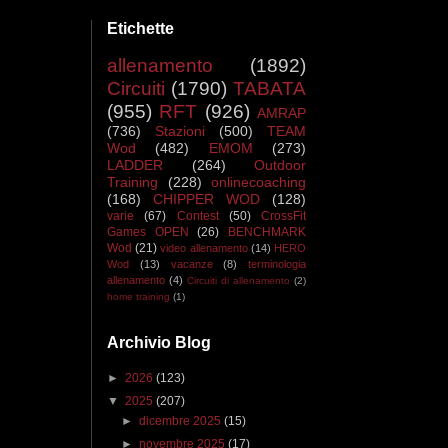
Etichette
allenamento
(1892)
Circuiti
(1790)
TABATA
(955)
RFT
(926)
AMRAP
(736)
Stazioni
(500)
TEAM
Wod
(482)
EMOM
(273)
LADDER
(264)
Outdoor
Training
(228)
onlinecoaching
(168)
CHIPPER WOD
(128)
varie
(67)
Contest
(50)
CrossFit
Games OPEN
(26)
BENCHMARK
Wod
(21)
video allenamento
(14)
HERO
Wod
(13)
vacanze
(8)
terminologia
allenamento
(4)
Circuiti di allenamento
(2)
home training
(1)
Archivio Blog
►
2026
(123)
▼
2025
(207)
►
dicembre 2025
(15)
►
novembre 2025
(17)