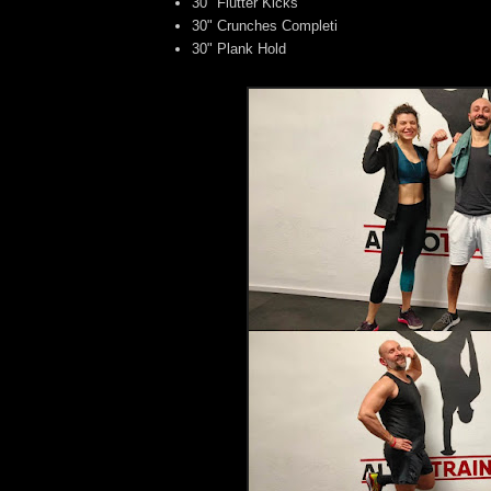
30" Flutter Kicks
30" Crunches Completi
30" Plank Hold