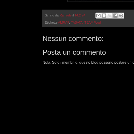
Scritto da
Raffaele
il
14.2.24
Etichette
AMRAP
,
TABATA
,
TEAM Wod
Nessun commento:
Posta un commento
Nota. Solo i membri di questo blog possono postare un