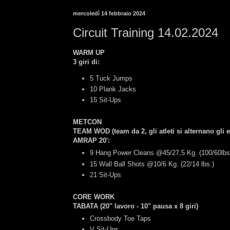
mercoledì 14 febbraio 2024
Circuit Training 14.02.2024
WARM UP
3 giri di:
5 Tuck Jumps
10 Plank Jacks
15 Sit-Ups
METCON
TEAM WOD
(team da 2,
gli atleti si alternano gli 
AMRAP 20'
:
9 Hang Power Cleans @45/27,5 Kg. (100/60lbs
15 Wall Ball Shots @10/6 Kg. (22/14 lbs.)
21 Sit-Ups
CORE WORK
TABATA (20" lavoro - 10" pausa x 8 giri)
Crossbody Toe Taps
V Sit-Ups