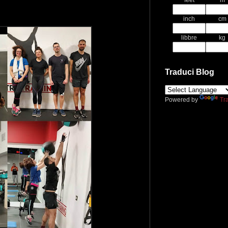
feet
m
inch
cm
libbre
kg
Traduci Blog
Powered by
Tr