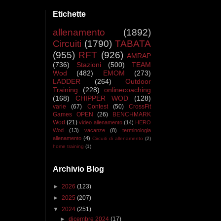
Etichette
allenamento
(1892)
Circuiti
(1790)
TABATA
(955)
RFT
(926)
AMRAP
(736)
Stazioni
(500)
TEAM
Wod
(482)
EMOM
(273)
LADDER
(264)
Outdoor
Training
(228)
onlinecoaching
(168)
CHIPPER WOD
(128)
varie
(67)
Contest
(50)
CrossFit
Games OPEN
(26)
BENCHMARK
Wod
(21)
video allenamento
(14)
HERO
Wod
(13)
vacanze
(8)
terminologia
allenamento
(4)
Circuiti di allenamento
(2)
home training
(1)
Archivio Blog
►
2026
(123)
►
2025
(207)
▼
2024
(251)
►
dicembre 2024
(17)