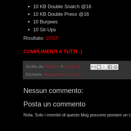
10 KB Double Snatch @16
10 KB Double Press @16
10 Burpees
10 Sit-Ups
Risultato:
10'53"
COMPLIMENTI A TUTTI :)
Scritto da
Raffaele
il
11.10.10
Etichette
allenamento
,
Circuiti
Nessun commento:
Posta un commento
Nota. Solo i membri di questo blog possono postare un