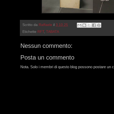
Scritto da
Raffaele
il
3.10.25
Etichette
RFT
,
TABATA
Nessun commento:
Posta un commento
Nota. Solo i membri di questo blog possono postare un