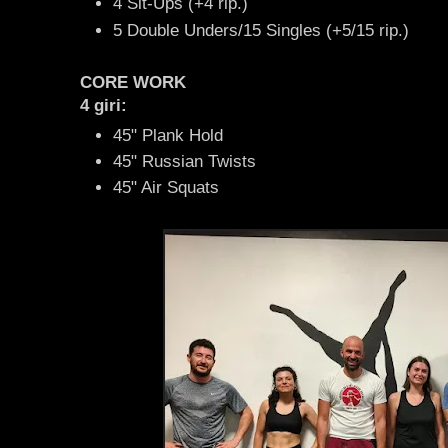
4 Sit-Ups (+4 rip.)
5 Double Unders/15 Singles (+5/15 rip.)
CORE WORK
4 giri:
45" Plank Hold
45" Russian Twists
45" Air Squats