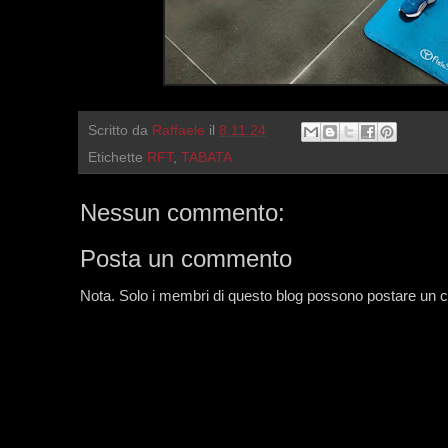
Scritto da
Raffaele
il
8.11.24
Etichette
RFT
,
TABATA
Nessun commento:
Posta un commento
Nota. Solo i membri di questo blog possono postare un