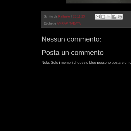
Scritto da
Raffaele
il
25.11.23
Etichette
AMRAP
,
TABATA
Nessun commento:
Posta un commento
Nota. Solo i membri di questo blog possono postare un