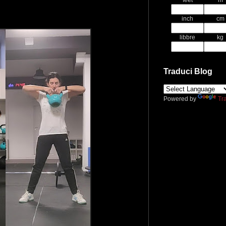
feet
m
inch
cm
libbre
kg
Traduci Blog
Powered by
Tr