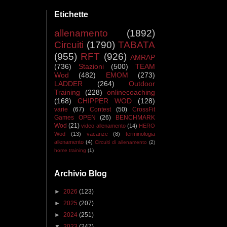
Etichette
allenamento
(1892)
Circuiti
(1790)
TABATA
(955)
RFT
(926)
AMRAP
(736)
Stazioni
(500)
TEAM
Wod
(482)
EMOM
(273)
LADDER
(264)
Outdoor
Training
(228)
onlinecoaching
(168)
CHIPPER WOD
(128)
varie
(67)
Contest
(50)
CrossFit
Games OPEN
(26)
BENCHMARK
Wod
(21)
video allenamento
(14)
HERO
Wod
(13)
vacanze
(8)
terminologia
allenamento
(4)
Circuiti di allenamento
(2)
home training
(1)
Archivio Blog
►
2026
(123)
►
2025
(207)
►
2024
(251)
▼
2023
(247)