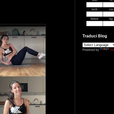
feet
m
inch
cm
libbre
kg
Traduci Blog
Powered by
Tr