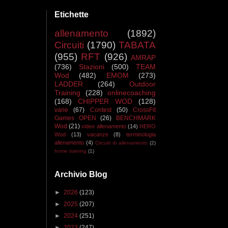
Etichette
allenamento
(1892)
Circuiti
(1790)
TABATA
(955)
RFT
(926)
AMRAP
(736)
Stazioni
(500)
TEAM
Wod
(482)
EMOM
(273)
LADDER
(264)
Outdoor
Training
(228)
onlinecoaching
(168)
CHIPPER WOD
(128)
varie
(67)
Contest
(50)
CrossFit
Games OPEN
(26)
BENCHMARK
Wod
(21)
video allenamento
(14)
HERO
Wod
(13)
vacanze
(8)
terminologia
allenamento
(4)
Circuiti di allenamento
(2)
home training
(1)
Archivio Blog
►
2026
(123)
►
2025
(207)
►
2024
(251)
►
2023
(247)