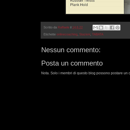
Scritto da
Raffaele
il
14.6.22
Etichette
onlinecoaching
,
Stazioni
,
TABATA
Nessun commento:
Posta un commento
Nota. Solo i membri di questo blog possono postare un