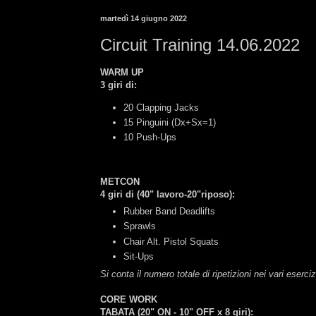
martedì 14 giugno 2022
Circuit Training 14.06.2022
WARM UP
3 giri di:
20 Clapping Jacks
15 Pinguini (Dx+Sx=1)
10 Push-Ups
METCON
4 giri di (40" lavoro-20"riposo):
Rubber Band Deadlifts
Sprawls
Chair Alt. Pistol Squats
Sit-Ups
Si conta il numero totale di ripetizioni nei vari eserciz
CORE WORK
TABATA (20" ON - 10" OFF x 8 giri):