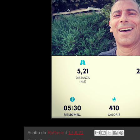
Scritto da
Raffaele
il
17.8.21