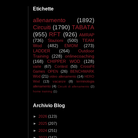
Etichette
allenamento
(1892)
Circuiti
(1790)
TABATA
(955)
RFT
(926)
AMRAP
(736)
Stazioni
(500)
TEAM
Wod
(482)
EMOM
(273)
LADDER
(264)
Outdoor
Training
(228)
onlinecoaching
(168)
CHIPPER WOD
(128)
varie
(67)
Contest
(50)
CrossFit
Games OPEN
(26)
BENCHMARK
Wod
(21)
video allenamento
(14)
HERO
Wod
(13)
vacanze
(8)
terminologia
allenamento
(4)
Circuiti di allenamento
(2)
home training
(1)
Archivio Blog
►
2026
(123)
►
2025
(207)
►
2024
(251)
►
2023
(247)