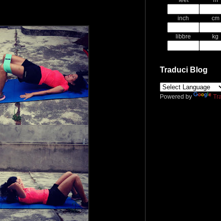
feet
m
inch
cm
libbre
kg
Traduci Blog
Powered by
Tr