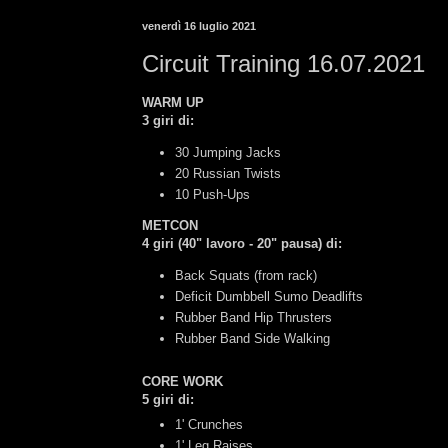
venerdì 16 luglio 2021
Circuit Training 16.07.2021
WARM UP
3 giri di:
30 Jumping Jacks
20
Russian Twists
10 Push-Ups
METCON
4 giri (40" lavoro - 20" pausa)
di
:
Back Squats (from rack)
Deficit Dumbbell Sumo Deadlifts
Rubber Band Hip Thrusters
Rubber Band Side Walking
CORE WORK
5 giri di:
1' Crunches
1' Leg Raises