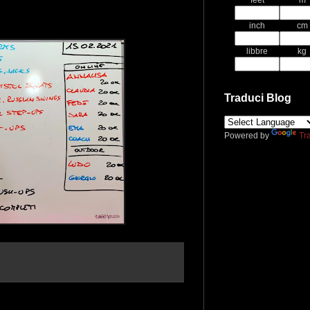
feet
m
inch
cm
libbre
kg
Traduci Blog
Powered by
Tr