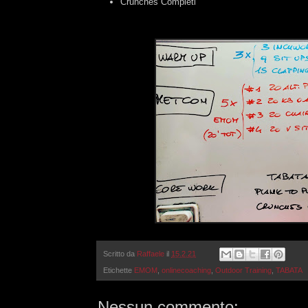
Crunches Completi
Scritto da
Raffaele
il
15.2.21
Etichette
EMOM
,
onlinecoaching
,
Outdoor Training
,
TABATA
Nessun commento: