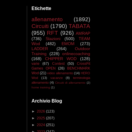
Etichette
allenamento
(1892)
Circuiti
(1790)
TABATA
(955)
RFT
(926)
AMRAP
(736)
Stazioni
(500)
TEAM
Wod
(482)
EMOM
(273)
LADDER
(264)
Outdoor
Training
(228)
onlinecoaching
(168)
CHIPPER WOD
(128)
varie
(67)
Contest
(50)
CrossFit
Games OPEN
(26)
BENCHMARK
Wod
(21)
video allenamento
(14)
HERO
Wod
(13)
vacanze
(8)
terminologia
allenamento
(4)
Circuiti di allenamento
(2)
home training
(1)
Archivio Blog
►
2026
(123)
►
2025
(207)
►
2024
(251)
►
2023
(247)