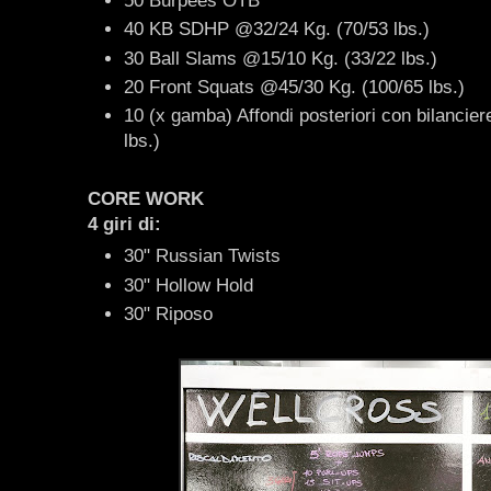
50 Burpees OTB
40 KB SDHP @32/24 Kg. (70/53 lbs.)
30 Ball Slams @15/10 Kg. (33/22 lbs.)
20 Front Squats @45/30 Kg. (100/65 lbs.)
10 (x gamba) Affondi posteriori con bilancie
lbs.)
CORE WORK
4 giri di:
30" Russian Twists
30" Hollow Hold
30" Riposo